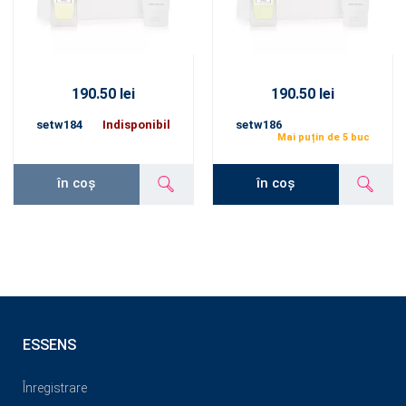
190.50 lei
190.50 lei
setw184
Indisponibil
setw186
Mai puțin de 5 buc
în coș
în coș
ESSENS
Înregistrare