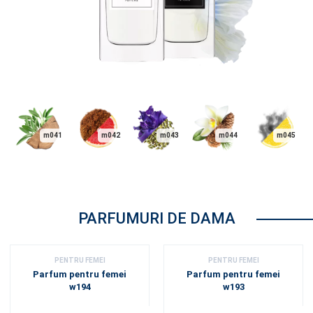
m041
m042
m043
m044
m045
PARFUMURI DE DAMA
PENTRU FEMEI
PENTRU FEMEI
Parfum pentru femei
Parfum pentru femei
w194
w193