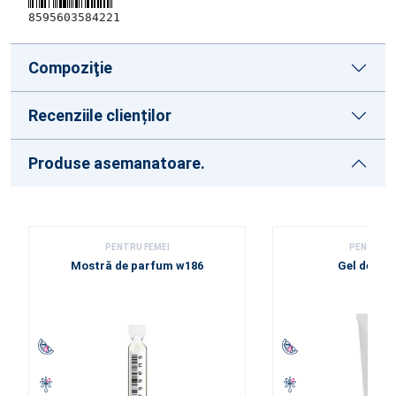
8595603584221
Compoziţie
Recenziile clienților
Produse asemanatoare.
PENTRU FEMEI
PENTRU F
Mostră de parfum w186
Gel de duș