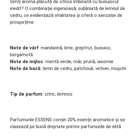
Simți aroma plăcută de citrice îmbinată cu busuiocul
inedit? O combinație ingenioasă, subliniată de lemnul de
cedru, ce evidențiază vitalitatea și oferă o senzație de
prospețime.
Note de vârf
: mandarină, lime, grepfrut, busuioc,
bergamotă
Note de mijloc
: mentă verde, măr, prună, iasomie
Note de bază:
lemn de cedru, patchouli, vetiver, mușchi
Tip de parfum:
citric, lemnos
Parfumurile ESSENS conțin 20% esențe aromatice și se
clasează pe bună dreptate printre parfumurile de elită.