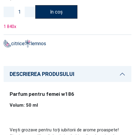
în coș
1 840
x
citrice
lemnos
DESCRIEREA PRODUSULUI
Parfum pentru femei w186
Volum: 50 ml
Vești grozave pentru toți iubitorii de arome proaspete!