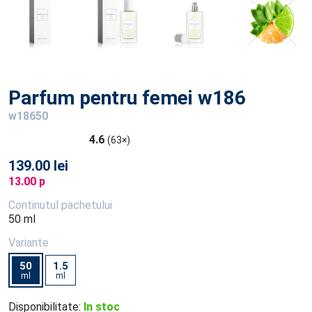
Parfum pentru femei w186
w18650
4.6
(63×)
139.00 lei
13.00 p
Continutul pachetului
50 ml
Variante
50
1.5
ml
ml
Disponibilitate:
In stoc