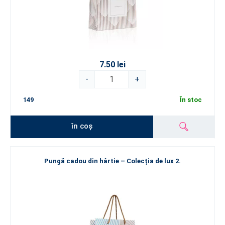
7.50 lei
-
+
149
În stoc
în coș
Pungă cadou din hârtie – Colecția de lux 2.