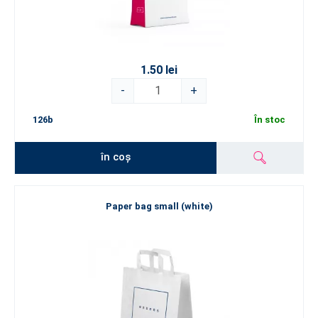
1.50 lei
-
+
126b
În stoc
în coș
Paper bag small (white)