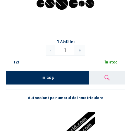
17.50 lei
-
+
121
În stoc
în coș
Autocolant pe numarul de inmatriculare