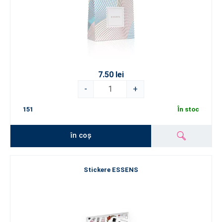
7.50 lei
-
+
151
În stoc
în coș
Stickere ESSENS