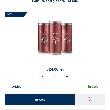
Băutură energizantă - 24 buc
324.00 lei
-
+
set2ed
În stoc
în coș