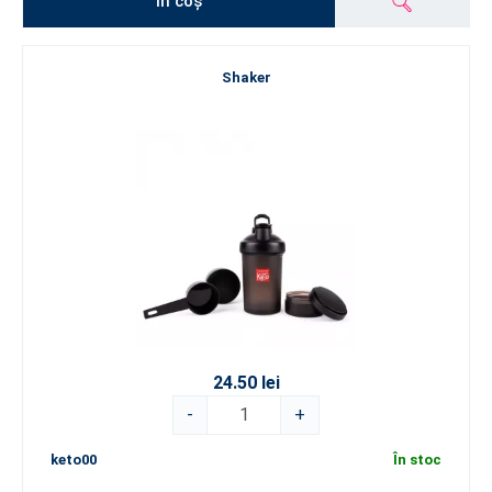
în coș
Shaker
24.50 lei
-
+
keto00
În stoc