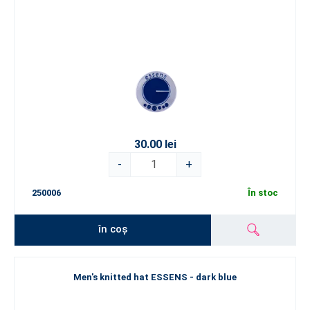
30.00 lei
-
+
250006
În stoc
în coș
Men's knitted hat ESSENS - dark blue