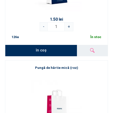
1.50 lei
-
+
126a
În stoc
în coș
Pungă de hârtie mică (roz)