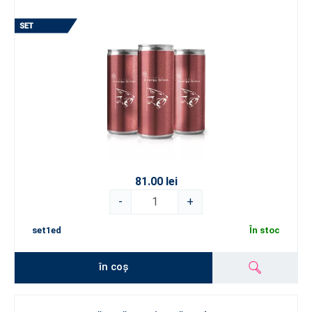
81.00 lei
-
+
set1ed
În stoc
în coș