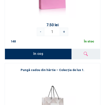
7.50 lei
-
+
148
În stoc
în coș
Pungă cadou din hârtie – Colecția de lux 1.