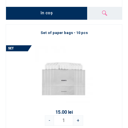
în coș
Set of paper bags - 10 pcs
15.00 lei
-
+