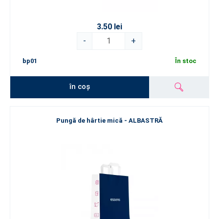
3.50 lei
-
+
bp01
În stoc
în coș
Pungă de hârtie mică - ALBASTRĂ