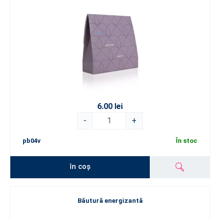
6.00 lei
-
+
pb04v
În stoc
în coș
Băutură energizantă