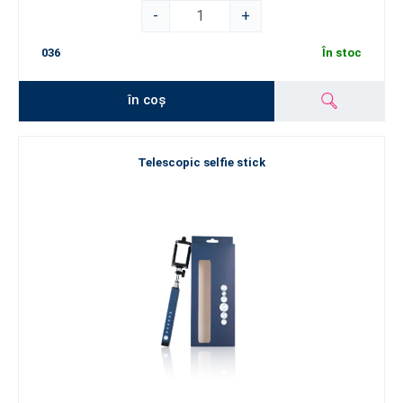
-
+
036
În stoc
în coș
Telescopic selfie stick