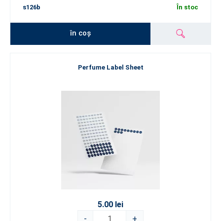
s126b
În stoc
în coș
Perfume Label Sheet
5.00 lei
-
+