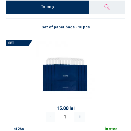
în coș
Set of paper bags - 10 pcs
15.00 lei
-
+
s126a
În stoc