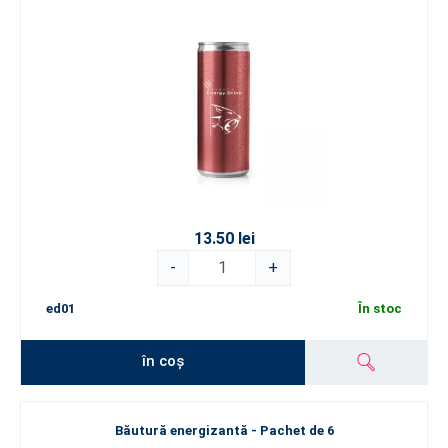
13.50 lei
-
+
ed01
În stoc
în coș
Băutură energizantă - Pachet de 6