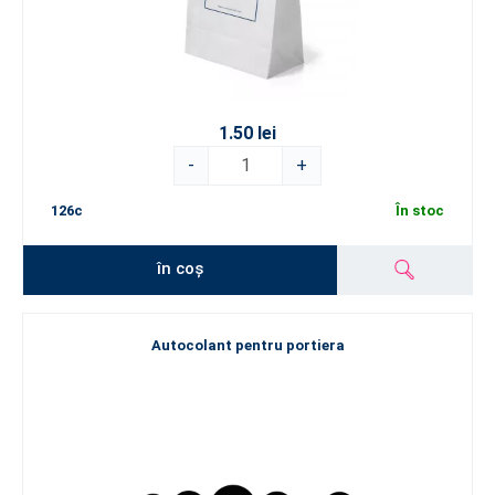
1.50 lei
-
+
126c
În stoc
în coș
Autocolant pentru portiera