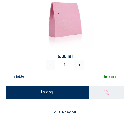
6.00 lei
-
+
pb02v
În stoc
în coș
cutie cadou