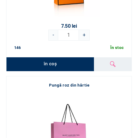
7.50 lei
-
+
146
În stoc
în coș
Pungă roz din hârtie