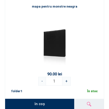
mapa pentru monstre neagra
90.00 lei
-
+
folder1
În stoc
în coș