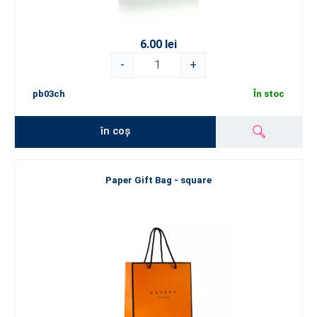
6.00 lei
-
+
pb03ch
În stoc
în coș
Paper Gift Bag - square