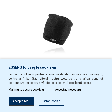
78.00 lei
ESSENS folosește cookie-uri
-
+
Folosim cookie-uri pentru a analiza datele despre vizitatorii noștri,
pentru a îmbunătăți site-ul nostru web, pentru a afișa conținut
cap03
În stoc
personalizat și pentru a vă oferi o experiență excelentă pe site.
Mai multe despre cookie-uri
Acceptați necesarul
în coș
Accepta totul
Setări cookie
Cutie cadou din hârtie – portocaliu