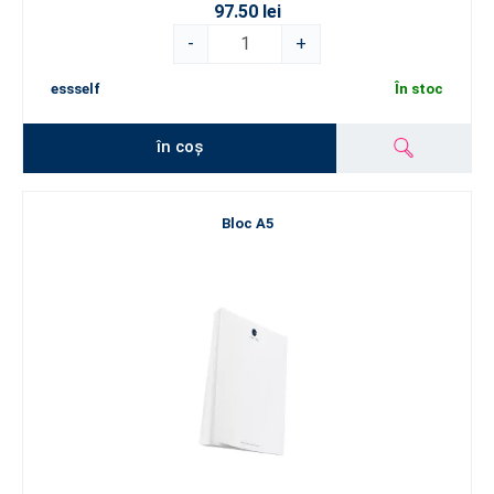
97.50 lei
-
+
essself
În stoc
în coș
Bloc A5