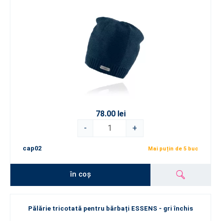
78.00 lei
-
+
cap02
Mai puțin de 5 buc
în coș
Pălărie tricotată pentru bărbați ESSENS - gri închis