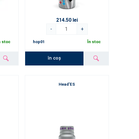
214.50 lei
-
+
n stoc
hop01
În stoc
în coș
Head'ES