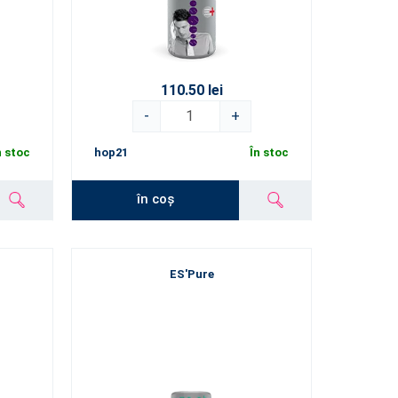
110.50 lei
-
+
n stoc
hop21
În stoc
în coș
ES'Pure