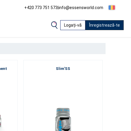
+420 773 751 573
|
info@essensworld.com
Logați-vă
Înregistrează-te
ment
Slim'SS