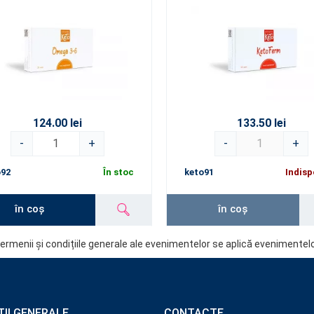
124.00 lei
133.50 lei
-
+
-
+
o92
În stoc
keto91
Indisp
în coș
în coș
ermenii și condițiile generale ale evenimentelor se aplică evenimentelo
ȚII GENERALE
CONTACTE