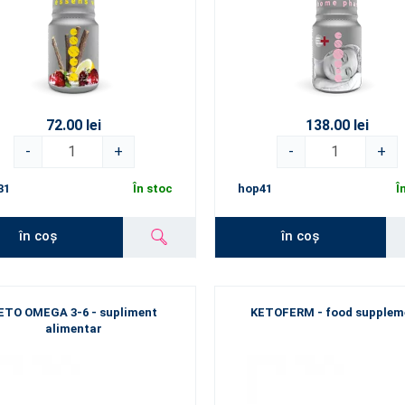
72.00 lei
138.00 lei
-
+
-
+
31
În stoc
hop41
Î
în coș
în coș
ETO OMEGA 3-6 - supliment
KETOFERM - food supplem
alimentar