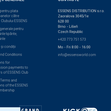
ESSENS DISTRIBUTION s.r.o.
 pentru plata
anelor către
Zaoralova 3045/1e
 Clubului ESSENS
628 00
Brno - Líšeň
 generale pentru
Czech Republic
ile tipărite,
rile
+420 773 751 573
și condiții
Mo - Fri 8:00 - 16:00
nd Conditions
info@essensworld.com
ons for
sion payments to
s of ESSENS Club
 Terms and
ons of the ESSENS
embership