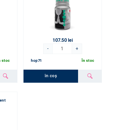
107.50 lei
-
+
n stoc
hop71
În stoc
în coș
ent