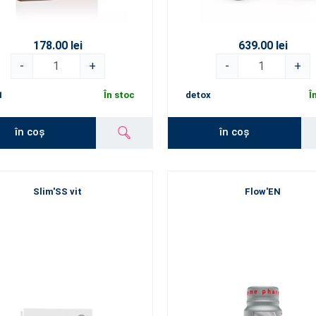
178.00 lei
639.00 lei
-
+
-
+
1
În stoc
detox
Î
în coș
în coș
Slim'SS vit
Flow'EN