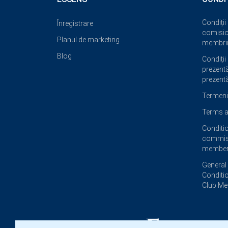
Condiții
Înregistrare
comisio
Planul de marketing
membrii
Blog
Condiții
prezentăr
prezentă
Termeni 
Terms a
Conditi
commis
member
General
Conditi
Club M