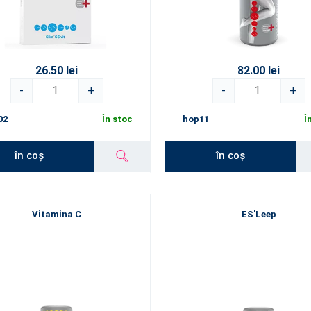
26.50 lei
82.00 lei
-
+
-
+
02
În stoc
hop11
Î
în coș
în coș
Vitamina C
ES'Leep