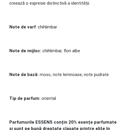
creează o expresie distinctivă a identității.
Note de varf
: chihlimbar
Note de mijloc:
chihlimbar, flori albe
Note de bază:
mosc, note lemnoase, note pudrate
Tip de parfum:
oriental
Parfumurile ESSENS conțin 20% esențe parfumate
și sunt pe bună dreptate clasate printre elite în