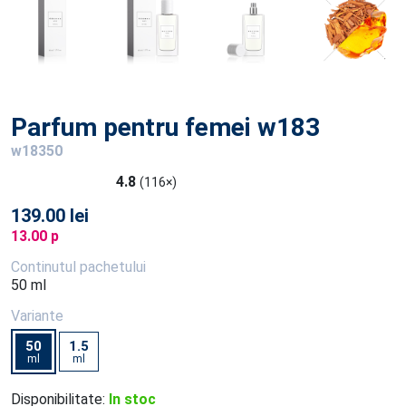
Parfum pentru femei w183
w18350
4.8
(116×)
139.00 lei
13.00 p
Continutul pachetului
50 ml
Variante
50
1.5
ml
ml
Disponibilitate:
In stoc