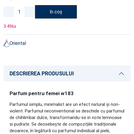
în coș
3 496
x
Oriental
DESCRIEREA PRODUSULUI
Parfum pentru femei w183
Parfumul simplu, minimalist are un efect natural și non-
violent. Parfumul neconventional se deschide cu parfumul
de chihlimbar dulce, transformandu-se in note lemnoase
si pudrate. Se deosebește de compozițiile tradiționale
deoarece, în legătură cu parfumul individual al pielii,