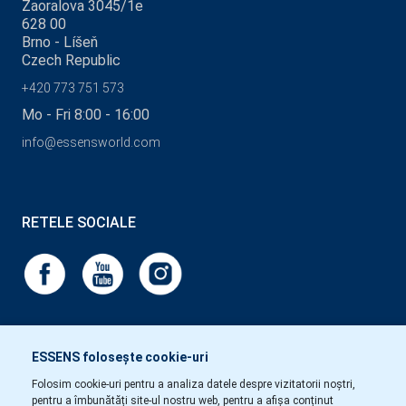
Zaoralova 3045/1e
628 00
Brno - Líšeň
Czech Republic
+420 773 751 573
Mo - Fri 8:00 - 16:00
info@essensworld.com
RETELE SOCIALE
ESSENS folosește cookie-uri
Folosim cookie-uri pentru a analiza datele despre vizitatorii noștri,
pentru a îmbunătăți site-ul nostru web, pentru a afișa conținut