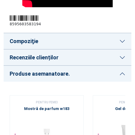
8595603583194
Compoziţie
Recenziile clienților
Produse asemanatoare.
PENTRU FEMEI
PENTRU F
Mostră de parfum w183
Gel de duș