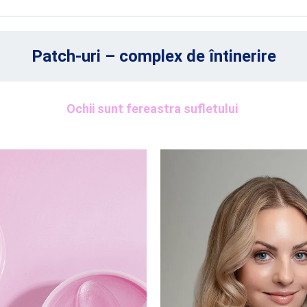
Patch-uri – complex de întinerire
Ochii sunt fereastra sufletului