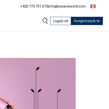
+420 773 751 573
|
info@essensworld.com
Logați-vă
Înregistrează-te