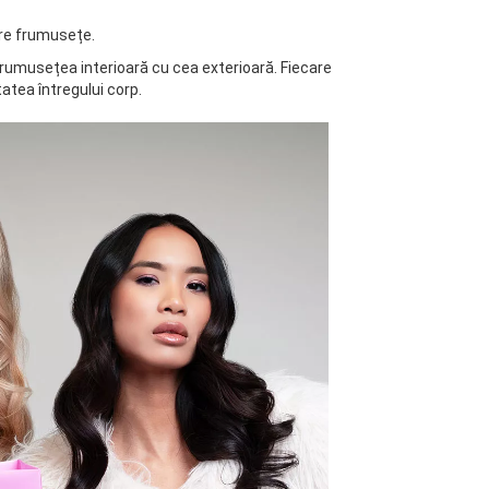
tre frumusețe.
frumusețea interioară cu cea exterioară. Fiecare
itatea întregului corp.