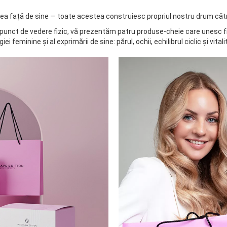
unătatea față de sine — toate acestea construiesc propriul nostru drum că
in punct de vedere fizic, vă prezentăm patru produse-cheie care unesc 
i feminine și al exprimării de sine: părul, ochii, echilibrul ciclic și vital