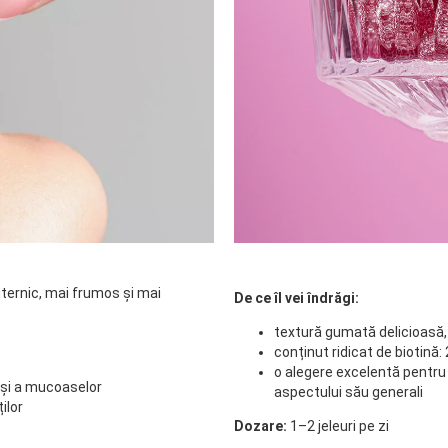
ternic, mai frumos și mai
De ce îl vei îndrăgi:
textură gumată delicioasă, 
conținut ridicat de biotină: 
o alegere excelentă pentru 
i și a mucoaselor
aspectului său generali
ilor
Dozare:
1–2 jeleuri pe zi