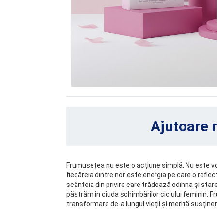
Ajutoare 
Frumusețea nu este o acțiune simplă. Nu este vorb
fiecăreia dintre noi: este energia pe care o reflec
scânteia din privire care trădează odihna și starea
păstrăm în ciuda schimbărilor ciclului feminin. 
transformare de-a lungul vieții și merită susținere,