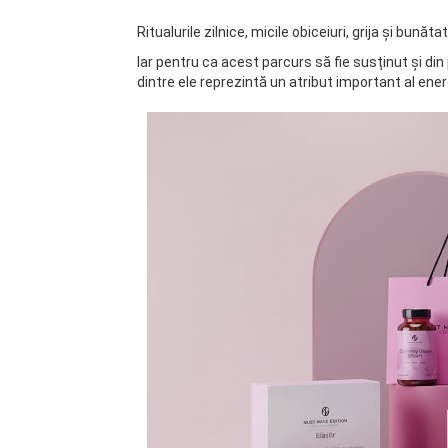
Ritualurile zilnice, micile obiceiuri, grija și b
Iar pentru ca acest parcurs să fie susținut și d
dintre ele reprezintă un atribut important al energie