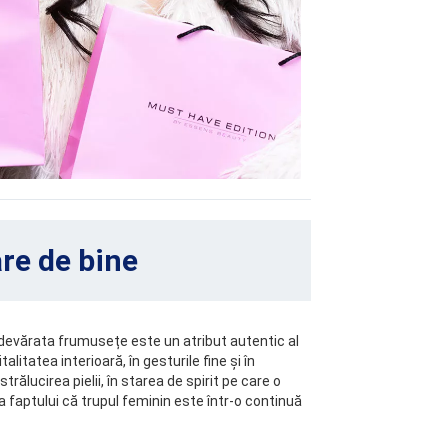
re de bine
 Adevărata frumusețe este un atribut autentic al
litatea interioară, în gesturile fine și în
rălucirea pielii, în starea de spirit pe care o
 faptului că trupul feminin este într-o continuă