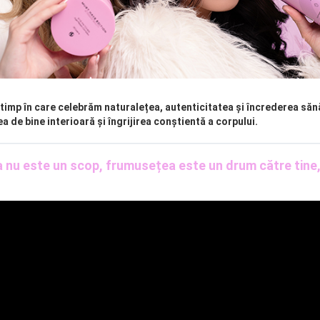
timp în care celebrăm naturalețea, autenticitatea și încrederea săn
de bine interioară și îngrijirea conștientă a corpului.
nu este un scop, frumusețea este un drum către tine, î