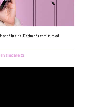
ătoasă în sine. Dorim să reamintim că
n fiecare zi