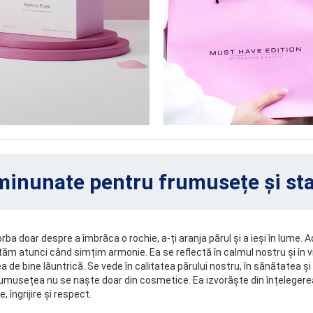
minunate pentru frumusețe și sta
a doar despre a îmbrăca o rochie, a-ți aranja părul și a ieși în lume.
tăm atunci când simțim armonie. Ea se reflectă în calmul nostru și în vita
 de bine lăuntrică. Se vede în calitatea părului nostru, în sănătatea și st
Frumusețea nu se naște doar din cosmetice. Ea izvorăște din înțelegerea
 îngrijire și respect.