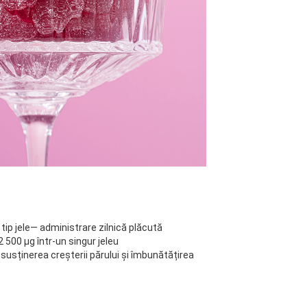
tip jele— administrare zilnică plăcută
2 500 µg într-un singur jeleu
susținerea creșterii părului și îmbunătățirea