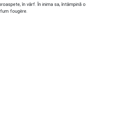
oaspete, în vârf. În inima sa, întâmpină o
arfum fougère.