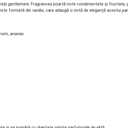
ații gentlemeni. Fragrancea poartă note condimentate și fructate, pr
 este formată din vanilie, care adaugă o notă de eleganță acestui p
amom, ananas
 și se numără cu dreptate printre parfumurile de elită.