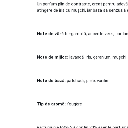
Un parfum plin de contraste, creat pentru adevăr
atingere de iris cu mușchi, iar baza sa senzuală
Note de vârf:
bergamotă, accente verzi, card
Note de mijloc:
lavandă, iris, geranium, mușchi
Note de bază:
patchouli, piele, vanilie
Tip de aromă:
fougère
Parfumurile ESSENS conțin 20% esențe parfumate