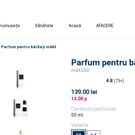
Frumusețe
Sănătate
Acasă
AFACERE
Parfum pentru bărbați m043
Parfum pentru b
m04350
4.8
(73×)
139.00 lei
13.00 p
Continutul pachetului
50 ml
Variante