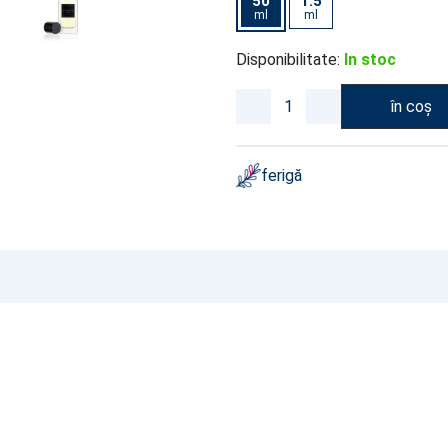
50
1.5
ml
ml
Disponibilitate:
In stoc
în coș
ferigă