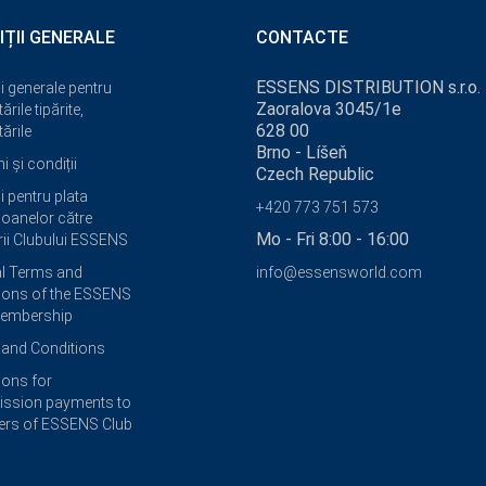
IȚII GENERALE
CONTACTE
ESSENS DISTRIBUTION s.r.o.
i generale pentru
Zaoralova 3045/1e
ările tipărite,
628 00
ările
Brno - Líšeň
 și condiții
Czech Republic
i pentru plata
+420 773 751 573
oanelor către
Mo - Fri 8:00 - 16:00
i Clubului ESSENS
l Terms and
info@essensworld.com
ions of the ESSENS
Membership
and Conditions
ions for
ssion payments to
rs of ESSENS Club