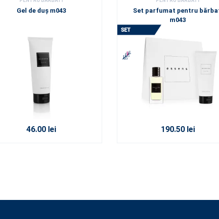
PENTRU BARBATI
PENTRU BARBATI
Gel de duș m043
Set parfumat pentru bărba
m043
46.00 lei
190.50 lei