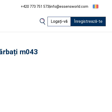
+420 773 751 573
|
info@essensworld.com
Logați-vă
Înregistrează-te
ărbați m043