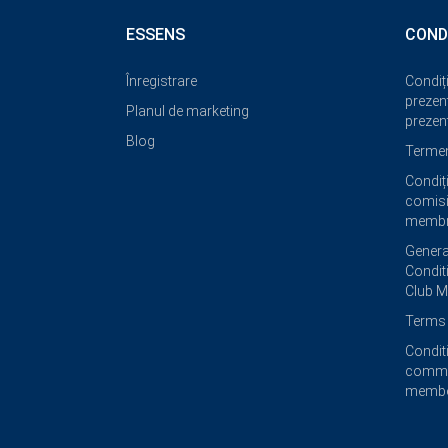
ESSENS
COND
Înregistrare
Condiți
prezent
Planul de marketing
prezent
Blog
Termeni
Condiți
comisi
membri
Genera
Condit
Club 
Terms 
Condit
commi
membe