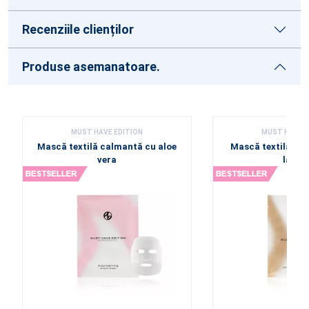
Recenziile clienților
Produse asemanatoare.
MUST HAVE EDITION
MUST HAVE E
Mască textilă calmantă cu aloe
Mască textilă rev
vera
lămâi