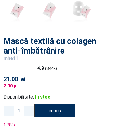
Mască textilă cu colagen
anti-îmbătrânire
mhe11
4.9
(344×)
21.00 lei
2.00 p
Disponibilitate:
In stoc
în coș
1 783
x