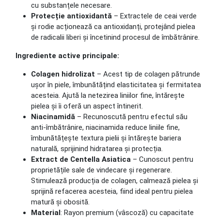
cu substanțele necesare.
Protecție antioxidantă
– Extractele de ceai verde
și rodie acționează ca antioxidanți, protejând pielea
de radicalii liberi și încetinind procesul de îmbătrânire.
Ingrediente active principale:
Colagen hidrolizat
– Acest tip de colagen pătrunde
ușor în piele, îmbunătățind elasticitatea și fermitatea
acesteia. Ajută la netezirea liniilor fine, întărește
pielea și îi oferă un aspect întinerit.
Niacinamidă
– Recunoscută pentru efectul său
anti-îmbătrânire, niacinamida reduce liniile fine,
îmbunătățește textura pielii și întărește bariera
naturală, sprijinind hidratarea și protecția.
Extract de Centella Asiatica
– Cunoscut pentru
proprietățile sale de vindecare și regenerare.
Stimulează producția de colagen, calmează pielea și
sprijină refacerea acesteia, fiind ideal pentru pielea
matură și obosită.
Material
: Rayon premium (vâscoză) cu capacitate