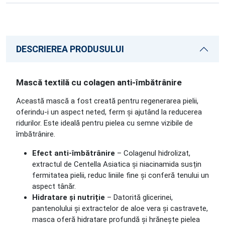
DESCRIEREA PRODUSULUI
Mască textilă cu colagen anti-îmbătrânire
Această mască a fost creată pentru regenerarea pielii,
oferindu-i un aspect neted, ferm și ajutând la reducerea
ridurilor. Este ideală pentru pielea cu semne vizibile de
îmbătrânire.
Efect anti-îmbătrânire
– Colagenul hidrolizat,
extractul de Centella Asiatica și niacinamida susțin
fermitatea pielii, reduc liniile fine și conferă tenului un
aspect tânăr.
Hidratare și nutriție
– Datorită glicerinei,
pantenolului și extractelor de aloe vera și castravete,
masca oferă hidratare profundă și hrănește pielea