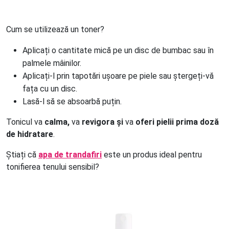
Cum se utilizează un toner?
Aplicați o cantitate mică pe un disc de bumbac sau în 
palmele mâinilor.
Aplicați-l prin tapotări ușoare pe piele sau ștergeți-vă 
fața cu un disc.
Lasă-l să se absoarbă puțin.
Tonicul va
calma,
va
revigora și
va
oferi pielii prima doză
de hidratare
.
Știați că
apa de trandafiri
este un produs ideal pentru
tonifierea tenului sensibil?