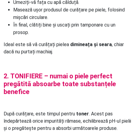
Umeziți-vă fața cu apă călduță.
Masează ușor produsul de curățare pe piele, folosind 
mișcări circulare.
În final, clătiți bine și uscați prin tamponare cu un 
prosop.
Ideal este să vă curățați pielea
dimineața și seara
, chiar
dacă nu purtați machiaj.
2. TONIFIERE – numai o piele perfect
pregătită absoarbe toate substanțele
benefice
După curățare, este timpul pentru
toner
. Acest pas
îndepărtează orice impurități rămase, echilibrează pH-ul pielii
și o pregătește pentru a absorbi următoarele produse.