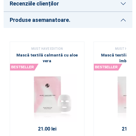
Recenziile clienților
Produse asemanatoare.
MUST HAVE EDITION
MUST HAVE E
Mască textilă calmantă cu aloe
Mască textilă cu 
vera
îmbătrâ
21.00 lei
21.00 l