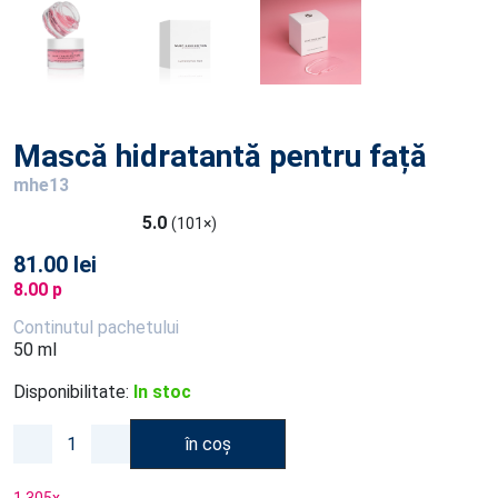
Mască hidratantă pentru față
mhe13
5.0
(101×)
81.00 lei
8.00 p
Continutul pachetului
50 ml
Disponibilitate:
In stoc
în coș