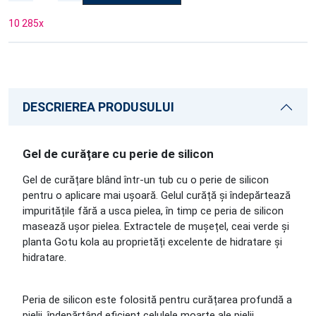
10 285
x
DESCRIEREA PRODUSULUI
Gel de curățare cu perie de silicon
Gel de curățare blând într-un tub cu o perie de silicon
pentru o aplicare mai ușoară. Gelul curăță și îndepărtează
impuritățile fără a usca pielea, în timp ce peria de silicon
masează ușor pielea. Extractele de mușețel, ceai verde și
planta Gotu kola au proprietăți excelente de hidratare și
hidratare.
Peria de silicon este folosită pentru curățarea profundă a
pielii, îndepărtând eficient celulele moarte ale pielii,