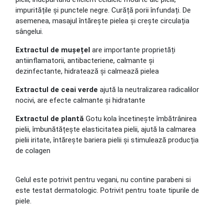
impuritățile și punctele negre. Curăță porii înfundați. De
asemenea, masajul întărește pielea și crește circulația
sângelui.
Extractul de mușețel
are importante proprietăți
antiinflamatorii, antibacteriene, calmante și
dezinfectante, hidratează și calmează pielea
Extractul de ceai verde
ajută la neutralizarea radicalilor
nocivi, are efecte calmante și hidratante
Extractul de plantă
Gotu kola încetinește îmbătrânirea
pielii, îmbunătățește elasticitatea pielii, ajută la calmarea
pielii iritate, întărește bariera pielii și stimulează producția
de colagen
Gelul este potrivit pentru vegani, nu contine parabeni si
este testat dermatologic. Potrivit pentru toate tipurile de
piele.