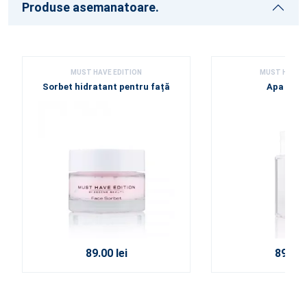
Produse asemanatoare.
MUST HAVE EDITION
MUST HAVE E
Sorbet hidratant pentru față
Apa mice
89.00 lei
89.50 l