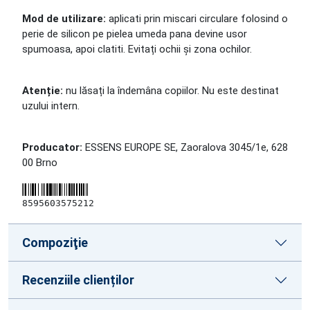
Mod de utilizare:
aplicati prin miscari circulare folosind o
perie de silicon pe pielea umeda pana devine usor
spumoasa, apoi clatiti. Evitați ochii și zona ochilor.
Atenție:
nu lăsați la îndemâna copiilor. Nu este destinat
uzului intern.
Producator:
ESSENS EUROPE SE, Zaoralova 3045/1e, 628
00 Brno
8595603575212
Compoziţie
Recenziile clienților