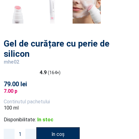
Gel de curățare cu perie de
silicon
mhe02
4.9
(164×)
79.00 lei
7.00 p
Continutul pachetului
100 ml
Disponibilitate:
In stoc
în coș