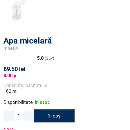
Apa micelară
mhe04
5.0
(36×)
89.50 lei
8.00 p
Continutul pachetului
160 ml
Disponibilitate:
In stoc
în coș