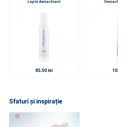
Lapte demachiant
Demachiant 
85.50 lei
102.00 
Sfaturi și inspirație