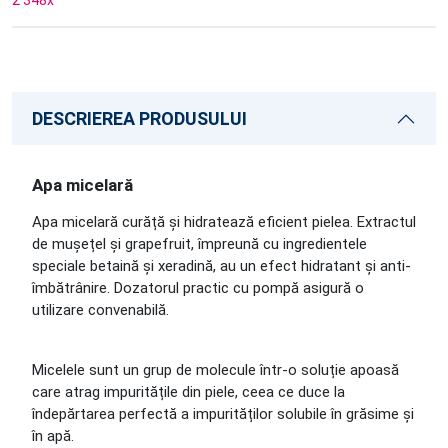
2 348
x
DESCRIEREA PRODUSULUI
Apa micelară
Apa micelară curăță și hidratează eficient pielea. Extractul
de mușețel și grapefruit, împreună cu ingredientele
speciale betaină și xeradină, au un efect hidratant și anti-
îmbătrânire. Dozatorul practic cu pompă asigură o
utilizare convenabilă.
Micelele sunt un grup de molecule într-o soluție apoasă
care atrag impuritățile din piele, ceea ce duce la
îndepărtarea perfectă a impurităților solubile în grăsime și
în apă.