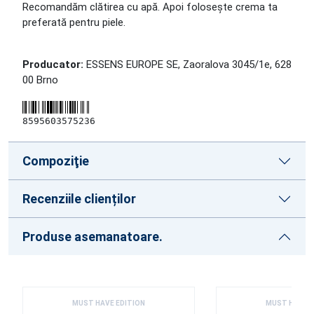
Recomandăm clătirea cu apă. Apoi folosește crema ta
preferată pentru piele.
Producator:
ESSENS EUROPE SE, Zaoralova 3045/1e, 628
00 Brno
8595603575236
Compoziţie
Recenziile clienților
Produse asemanatoare.
MUST HAVE EDITION
MUST HAVE E