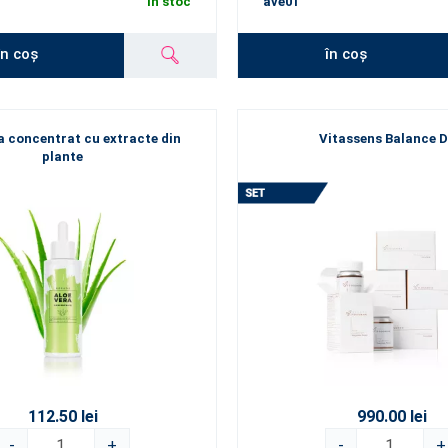
În stoc
ave01
în coș
în coș
a concentrat cu extracte din
Vitassens Balance 
plante
112.50 lei
990.00 lei
-
+
-
+