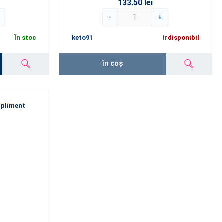
133.50 lei
-
+
În stoc
keto91
Indisponibil
în coș
upliment