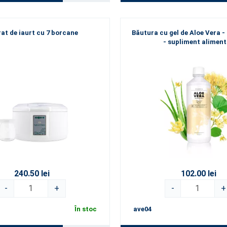
at de iaurt cu 7 borcane
Băutura cu gel de Aloe Vera - 
- supliment alimen
240.50 lei
102.00 lei
-
+
-
+
În stoc
ave04