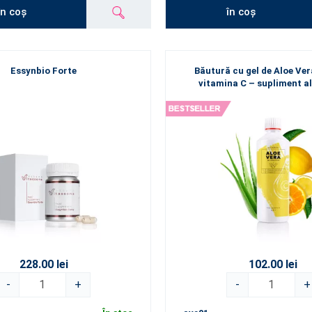
în coș
în coș
Essynbio Forte
Băutură cu gel de Aloe Ver
vitamina C – supliment a
228.00 lei
102.00 lei
-
+
-
+