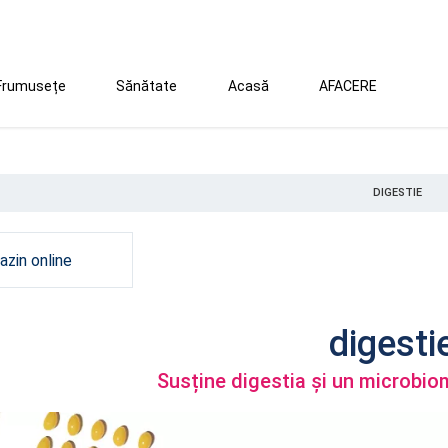
Frumusețe
Sănătate
Acasă
AFACERE
DIGESTIE
zin online
digesti
Susține digestia și un microbio