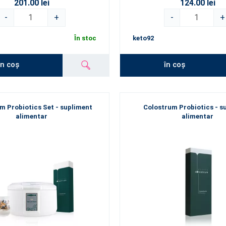
201.00 lei
124.00 lei
-
+
-
+
În stoc
keto92
în coș
în coș
m Probiotics Set - supliment
Colostrum Probiotics - s
alimentar
alimentar