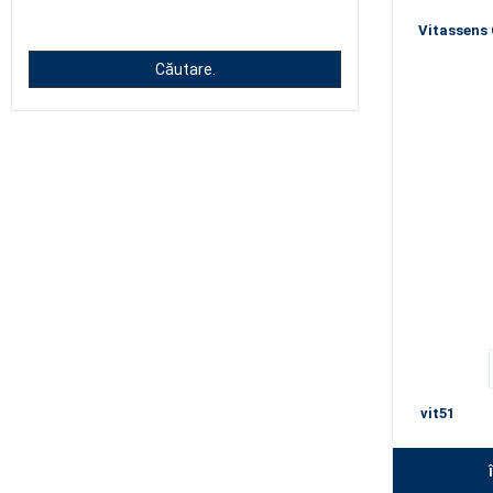
Vitassens 
Căutare.
vit51