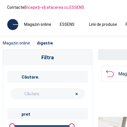
Contacte
|
Începeți-vă afacerea cu ESSENS
Magazin online
ESSENS
Linii de produse
Magazin online
digestie
Filtra
Maga
Căutare.
×
pret