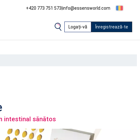
+420 773 751 573
|
info@essensworld.com
Logați-vă
Înregistrează-te
e
m intestinal sănătos