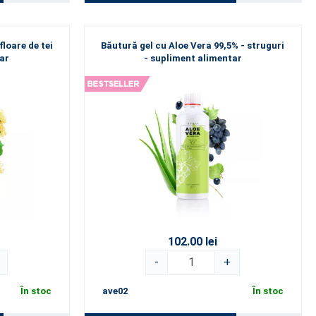
floare de tei
Băutură gel cu Aloe Vera 99,5% - struguri
tar
- supliment alimentar
102.00 lei
-
+
În stoc
ave02
În stoc