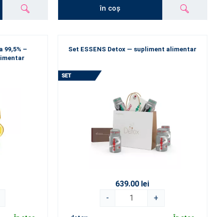
în coș
a 99,5% –
Set ESSENS Detox — supliment alimentar
limentar
639.00 lei
-
+