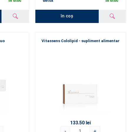
În stoc
detox
În stoc
în coș
Duo
Vitassens Cololipid - supliment alimentar
133.50 lei
-
+