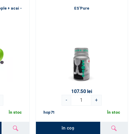
ple + acai -
ES'Pure
107.50 lei
-
+
În stoc
hop71
În stoc
în coș