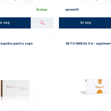
În stoc
synset01
în coș
în coș
Essynbio pentru copii
KETO OMEGA 3-6 - supliment