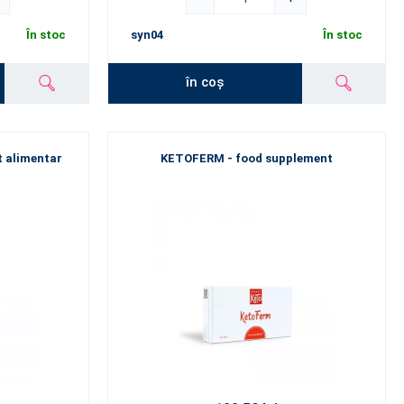
În stoc
syn04
În stoc
în coș
 alimentar
KETOFERM - food supplement