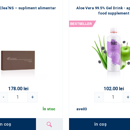
Clea'NS – supliment alimentar
Aloe Vera 99.5% Gel Drink - ap
food supplement
178.00 lei
102.00 lei
-
+
-
+
În stoc
ave03
în coș
în coș