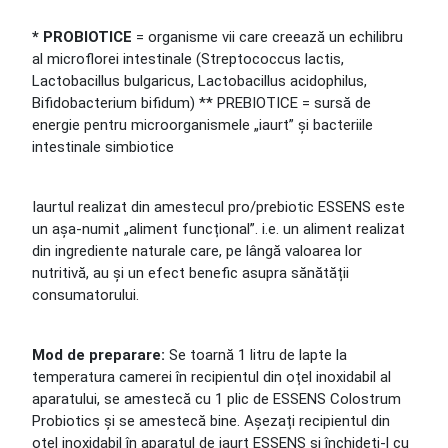
* PROBIOTICE
= organisme vii care creează un echilibru
al microflorei intestinale (Streptococcus lactis,
Lactobacillus bulgaricus, Lactobacillus acidophilus,
Bifidobacterium bifidum) ** PREBIOTICE = sursă de
energie pentru microorganismele „iaurt” și bacteriile
intestinale simbiotice
Iaurtul realizat din amestecul pro/prebiotic ESSENS este
un așa-numit „aliment funcțional”. i.e. un aliment realizat
din ingrediente naturale care, pe lângă valoarea lor
nutritivă, au și un efect benefic asupra sănătății
consumatorului.
Mod de preparare:
Se toarnă 1 litru de lapte la
temperatura camerei în recipientul din oțel inoxidabil al
aparatului, se amestecă cu 1 plic de ESSENS Colostrum
Probiotics și se amestecă bine. Așezați recipientul din
oțel inoxidabil în aparatul de iaurt ESSENS și închideți-l cu