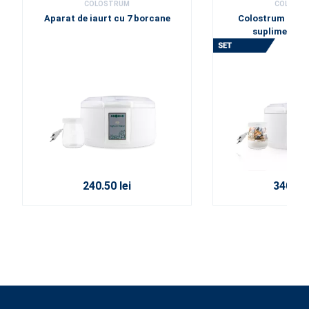
COLOSTRUM
COLOST
Aparat de iaurt cu 7 borcane
Colostrum Probi
supliment a
240.50 lei
340.50 