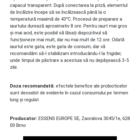
capacul transparent. După conectarea la priză, elementul
de încălzire începe să se încălzească până la o
temperatură maximă de 43°C. Procesul de preparare a
iaurtului durează aproximativ 8 ore. Pentru iaurt mai gros
și mai acid, este posibil să lăsați dispozitivul să
funcționeze mai mult, dar nu mai mult de 12 ore. Odată
iaurtul este gata, este gata de consum, dar vă
recomandăm să-l stabilizam introducându-l la frigider,
unde timpul de păstrare a acestuia să nu depășească 3-5
zile.
Doza recomandată:
efectele benefice ale probioticelor
sunt deosebit de evidente în cazul consumului pe termen
lung și regulat.
Producator:
ESSENS EUROPE SE, Zaoralova 3045/1e, 628
00 Brno