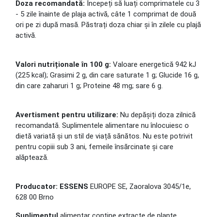
Doza recomandată:
Începeți să luați comprimatele cu 3
- 5 zile înainte de plaja activă, câte 1 comprimat de două
ori pe zi după masă. Păstrați doza chiar și în zilele cu plajă
activă.
Valori nutriționale în 100 g:
Valoare energetică 942 kJ
(225 kcal); Grasimi 2 g, din care saturate 1 g; Glucide 16 g,
din care zaharuri 1 g; Proteine ​​48 mg; sare 6 g.
Avertisment pentru utilizare:
Nu depășiți doza zilnică
recomandată. Suplimentele alimentare nu înlocuiesc o
dietă variată și un stil de viață sănătos. Nu este potrivit
pentru copiii sub 3 ani, femeile însărcinate și care
alăptează.
Producator: ESSENS
EUROPE SE, Zaoralova 3045/1e,
628 00 Brno
Suplimentul
alimentar contine extracte de plante