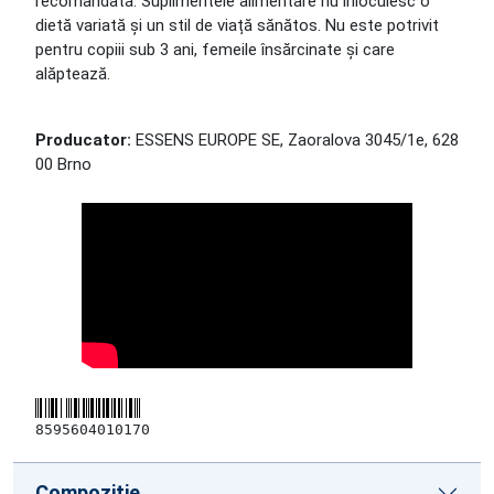
recomandată. Suplimentele alimentare nu înlocuiesc o
dietă variată și un stil de viață sănătos. Nu este potrivit
pentru copiii sub 3 ani, femeile însărcinate și care
alăptează.
Producator:
ESSENS EUROPE SE, Zaoralova 3045/1e, 628
00 Brno
8595604010170
Compoziţie