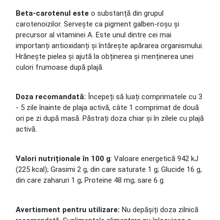
Beta-carotenul este
o substanță din grupul
carotenoizilor. Servește ca pigment galben-roșu și
precursor al vitaminei A. Este unul dintre cei mai
importanți antioxidanți și întărește apărarea organismului.
Hrănește pielea și ajută la obținerea și menținerea unei
culori frumoase după plajă.
Doza recomandată:
Începeți să luați comprimatele cu 3
- 5 zile înainte de plaja activă, câte 1 comprimat de două
ori pe zi după masă. Păstrați doza chiar și în zilele cu plajă
activă.
Valori nutriționale în 100 g
: Valoare energetică 942 kJ
(225 kcal); Grasimi 2 g, din care saturate 1 g; Glucide 16 g,
din care zaharuri 1 g; Proteine ​​48 mg; sare 6 g.
Avertisment pentru utilizare:
Nu depășiți doza zilnică