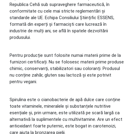
Republica Cehă sub supraveghere farmaceutică, în
conformitate cu cele mai stricte reglementări și
standarde ale UE. Echipa Consiliului Științific ESSENS,
formată din experți și farmaciști care lucrează în
industrie de mulți ani, se află în spatele dezvoltării
produsului.
Pentru producție sunt folosite numai materii prime de la
furnizori certificați. Nu se folosesc materii prime produse
chimic, conservanți, stabilizatori sau coloranți. Produsul
nu conține zahăr, gluten sau lactoză și este potrivit
pentru vegani.
Spirulina este o cianobacterie de apă dulce care conține
toate vitaminele, mineralele și substanțele nutritive
esențiale și, prin urmare, este utilizată pe scară largă ca
alternativă la suplimentele cu multivitamine. Are un efect
antioxidant foarte puternic, este bogat in carotenoizi,
care ajuta la bronzarea pielii.