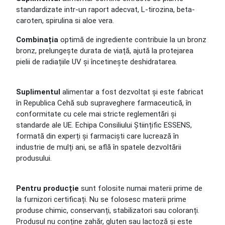
standardizate intr-un raport adecvat, L-tirozina, beta-
caroten, spirulina si aloe vera.
Combinația
optimă de ingrediente contribuie la un bronz
bronz, prelungește durata de viață, ajută la protejarea
pielii de radiațiile UV și încetinește deshidratarea.
Suplimentul
alimentar a fost dezvoltat și este fabricat
în Republica Cehă sub supraveghere farmaceutică, în
conformitate cu cele mai stricte reglementări și
standarde ale UE. Echipa Consiliului Științific ESSENS,
formată din experți și farmaciști care lucrează în
industrie de mulți ani, se află în spatele dezvoltării
produsului.
Pentru producție
sunt folosite numai materii prime de
la furnizori certificați. Nu se folosesc materii prime
produse chimic, conservanți, stabilizatori sau coloranți.
Produsul nu conține zahăr, gluten sau lactoză și este