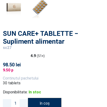
SUN CARE+ TABLETTE −
Supliment alimentar
sc27
4.9
(51×)
98.50 lei
9.50 p
Continutul pachetului
30 tablets
Disponibilitate:
In stoc
în coș