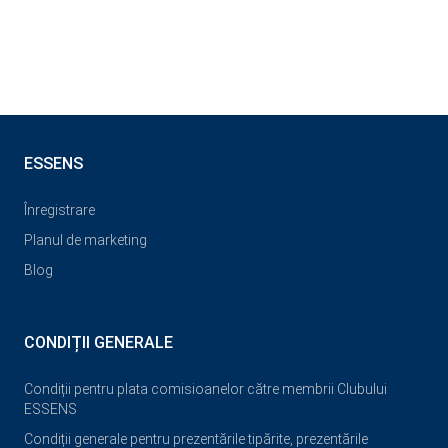
ESSENS
Înregistrare
Planul de marketing
Blog
CONDIȚII GENERALE
Condiții pentru plata comisioanelor către membrii Clubului
ESSENS
Condiții generale pentru prezentările tipărite, prezentările