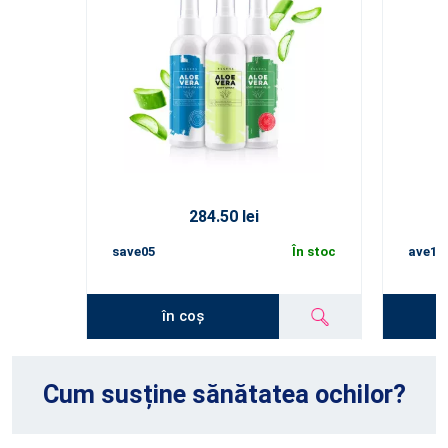
284.50 lei
save05
În stoc
ave10
în coș
Cum susține sănătatea ochilor?