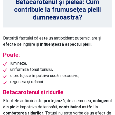
Betacarotenul și pielea: Cum
contribuie la frumusețea pielii
dumneavoastră?
Datorită faptului că este un antioxidant puternic, are și
efecte de îngrijire și
influențează aspectul pielii
.
Poate:
lumineze,
uniformiza tonul tenului,
o protejeze împotriva uscării excesive,
regenera și reînnoi.
Betacarotenul și ridurile
Efectele antioxidante
protejează,
de asemenea
, colagenul
din piele
împotriva deteriorării,
contribuind astfel la
combaterea ridurilor
. Totuși, nu este vorba de un efect de