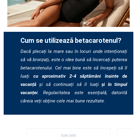
Cum se utilizează betacarotenul?
Dacă plecați la mare sau în locuri unde intenționați
să vă bronzați, este o idee bună să încercați puterea
betacarotenului. Cel mai bine este să începeți să îl
luați
cu aproximativ 2-4 săptămâni înainte de
vacanță
și să continuați să îl luați
și în timpul
vacanței
. Regularitatea este esențială, datorită
căreia veți obține cele mai bune rezultate.
SUN CARE