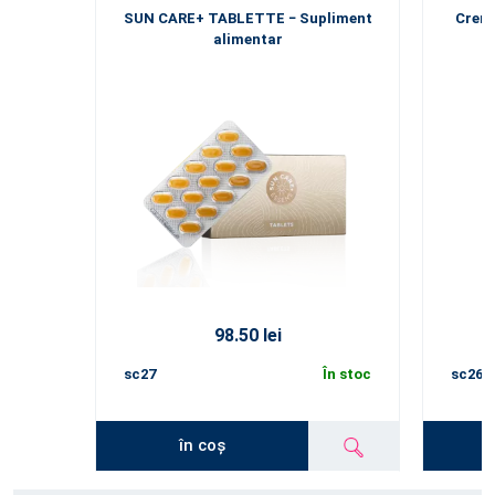
SUN CARE+ TABLETTE − Supliment
Cremă
alimentar
98.50 lei
sc27
În stoc
sc26
în coș