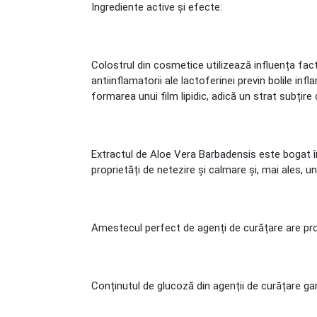
Ingrediente active și efecte:
Colostrul din cosmetice utilizează influența facto
antiinflamatorii ale lactoferinei previn bolile infl
formarea unui film lipidic, adică un strat subțire
Extractul de Aloe Vera Barbadensis este bogat în
proprietăți de netezire și calmare și, mai ales, u
Amestecul perfect de agenți de curățare are prop
Conținutul de glucoză din agenții de curățare ga