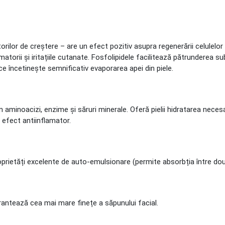
rilor de creștere – are un efect pozitiv asupra regenerării celulelor pi
amatorii și iritațiile cutanate. Fosfolipidele facilitează pătrunderea sub
 ce încetinește semnificativ evaporarea apei din piele.
 aminoacizi, enzime și săruri minerale. Oferă pielii hidratarea neces
n efect antiinflamator.
rietăți excelente de auto-emulsionare (permite absorbția între două l
rantează cea mai mare finețe a săpunului facial.