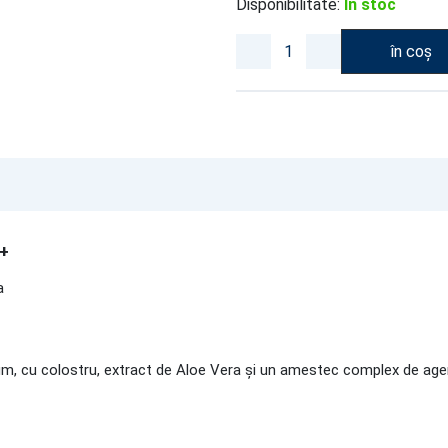
Disponibilitate:
In stoc
în coș
m+
a
, cu colostru, extract de Aloe Vera și un amestec complex de agenți 