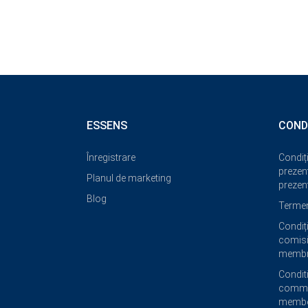
ESSENS
COND
Înregistrare
Condiți
prezent
Planul de marketing
prezent
Blog
Termeni
Condiți
comisi
membri
Condit
commi
membe