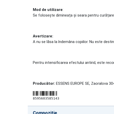
Mod de utilizare
:
Se folosește dimineața și seara pentru curățarea 
Avertizare:
A nu se lăsa la îndemâna copiilor. Nu este destina
Pentru intensificarea efectului antirid, este
Producător:
ESSENS EUROPE SE, Zaoralova 304
8595603585143
Compoziţie