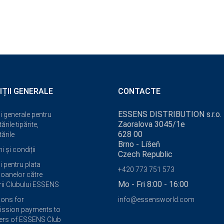
IȚII GENERALE
CONTACTE
ESSENS DISTRIBUTION s.r.o.
i generale pentru
Zaoralova 3045/1e
ările tipărite,
628 00
ările
Brno - Líšeň
 și condiții
Czech Republic
i pentru plata
+420 773 751 573
oanelor către
Mo - Fri 8:00 - 16:00
i Clubului ESSENS
ions for
info@essensworld.com
ssion payments to
rs of ESSENS Club