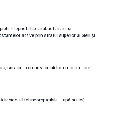
elii. Proprietățile antibacteriene și
stanțelor active prin stratul superior al pielii și
ară, susține formarea celulelor cutanate, are
ichide altfel incompatibile – apă și ulei).