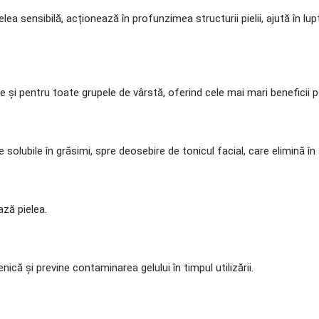
ea sensibilă, acționează în profunzimea structurii pielii, ajută în lu
ele și pentru toate grupele de vârstă, oferind cele mai mari beneficii 
e solubile în grăsimi, spre deosebire de tonicul facial, care elimină în 
ază pielea.
că și previne contaminarea gelului în timpul utilizării.