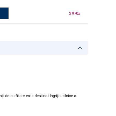
2 970
x
de curățare este destinat îngrijirii zilnice a