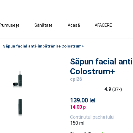
Frumusețe
Sănătate
Acasă
AFACERE
Săpun facial anti-îmbătrânire Colostrum+
Săpun facial ant
Colostrum+
cpl26
4.9
(37×)
139.00 lei
14.00 p
Continutul pachetului
150 ml