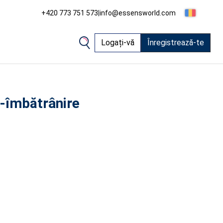
+420 773 751 573
|
info@essensworld.com
Logați-vă
Înregistrează-te
i-îmbătrânire