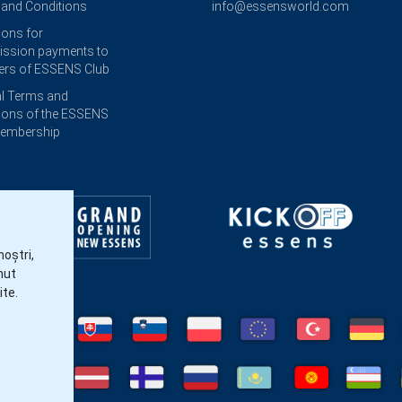
and Conditions
info@essensworld.com
ions for
ssion payments to
rs of ESSENS Club
l Terms and
ions of the ESSENS
Membership
noștri,
nut
ite.