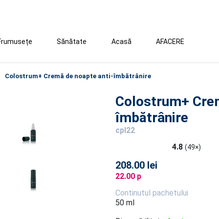
Frumusețe
Sănătate
Acasă
AFACERE
Colostrum+ Cremă de noapte anti-îmbătrânire
Colostrum+ Crem
îmbătrânire
cpl22
4.8
(49×)
208.00 lei
22.00 p
Continutul pachetului
50 ml