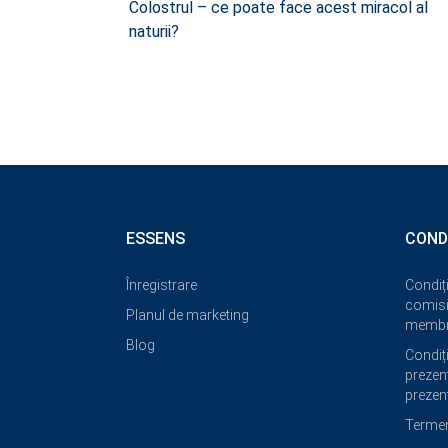
Colostrul – ce poate face acest miracol al
naturii?
ESSENS
COND
Înregistrare
Condiți
comisi
Planul de marketing
membri
Blog
Condiți
prezent
prezent
Termeni