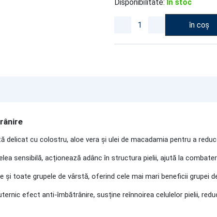
Disponibilitate:
In stoc
în coș
rânire
delicat cu colostru, aloe vera și ulei de macadamia pentru a reduce
ea sensibilă, acționează adânc în structura pielii, ajută la combatere
e și toate grupele de vârstă, oferind cele mai mari beneficii grupei d
ternic efect anti-îmbătrânire, susține reînnoirea celulelor pielii, red