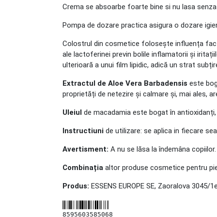
Crema se absoarbe foarte bine si nu lasa senza
Pompa de dozare practica asigura o dozare igieni
Colostrul din cosmetice folosește influența factor
ale lactoferinei previn bolile inflamatorii și irita
ulterioară a unui film lipidic, adică un strat subț
Extractul de Aloe Vera Barbadensis
este boga
proprietăți de netezire și calmare și, mai ales, a
Uleiul
de macadamia este bogat în antioxidanți, 
Instructiuni
de utilizare: se aplica in fiecare se
Avertisment:
A nu se lăsa la îndemâna copiilor.
Combinația
altor produse cosmetice pentru pie
Produs:
ESSENS EUROPE SE, Zaoralova 3045/1e,
8595603585068