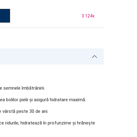
3 124
x
 semnele îmbătrânirii.
a bolilor pielii și asigură hidratare maximă.
e vârstă peste 30 de ani.
uce ridurile, hidratează în profunzime și hrănește