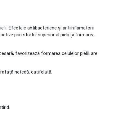
lii. Efectele antibacteriene și antiinflamatorii
 active prin stratul superior al pielii și formarea
cesară, favorizează formarea celulelor pielii, are
rafață netedă, catifelată.
irid.