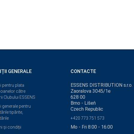
IȚII GENERALE
CONTACTE
ESSENS DISTRIBUTION s.r.o.
i pentru plata
Zaoralova 3045/1e
oanelor către
628 00
i Clubului ESSENS
Brno - Líšeň
i generale pentru
Czech Republic
ările tipărite,
ările
+420 773 751 573
Mo - Fri 8:00 - 16:00
 și condiții