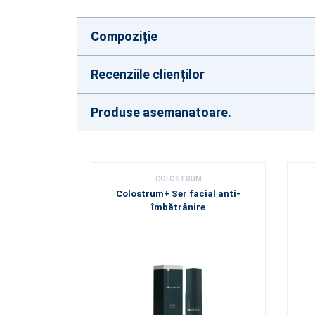
Compoziţie
Recenziile clienților
Produse asemanatoare.
COLOSTRUM
Colostrum+ Ser facial anti-
îmbătrânire