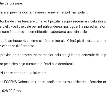
tie de grasime.
ca si previne contaminarea cremei in timpul manipularii.
ilor de creștere: are un efect pozitiv asupra regenerării celulelor pie
țiile pielii. Fosfolipidele permit pătrunderea mai ușoară a ingredientelor
ire care încetinește semnificativ evaporarea apei din piele.
t în aminoacizi, enzime și săruri minerale. Oferă pielii hidratarea ne
re efect antiinflamator.
previne deteriorarea membranelor celulare și lasă o senzație de sup
ara pe pielea deja curatata a fetei si a decolteului.
 Nu este destinat uzului intern.
le ESSENS Colostrum+ este ideală pentru multiplicarea efectelor ant
 628 00 Brno