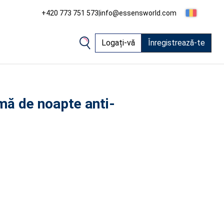
+420 773 751 573
|
info@essensworld.com
Logați-vă
Înregistrează-te
ă de noapte anti-