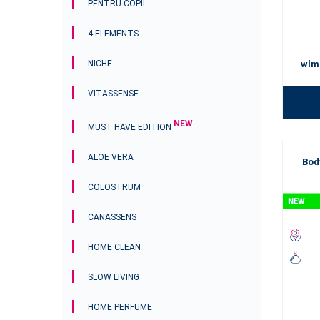
PENTRU COPII
fiecare a
preferată 
4 ELEMENTS
NICHE
wlm
VITASSENSE
NEW
MUST HAVE EDITION
ALOE VERA
Bod
COLOSTRUM
CANASSENS
HOME CLEAN
SLOW LIVING
HOME PERFUME