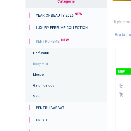
Categorie
NEW
YEAR OF BEAUTY 2026
Îți plac p
LUXURY PERFUME COLLECTION
Modul perf
Arată ma
NEW
Ușoare, r
PENTRU FEMEI
și doresc
Parfumuri
De ce s
Body Mist
For
Aro
Mostre
ami
Geluri de dus
Amb
sau
Seturi
Ale
zil
PENTRU BARBATI
Arome l
UNISEX
Descoper
ciocolată,