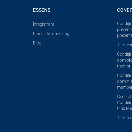
ESSENS
CONDI
Condiții
Înregistrare
prezentăr
Planul de marketing
prezentă
Blog
Termeni 
Condiții
comisio
membrii
Conditi
commis
member
General
Conditi
Club M
Terms a