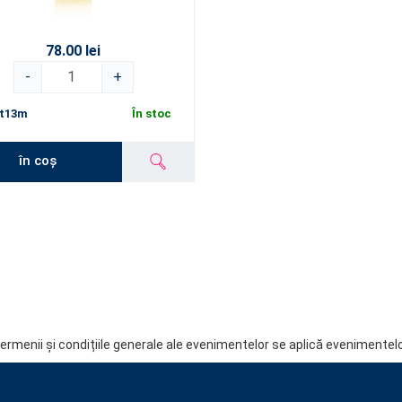
78.00 lei
-
+
t13m
În stoc
în coș
ermenii și condițiile generale ale evenimentelor se aplică evenimentelo