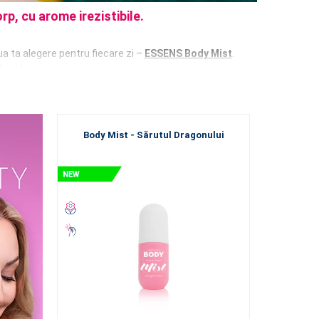
rp, cu arome irezistibile.
ua ta alegere pentru fiecare zi –
ESSENS Body Mis
t
.
l cald.
rp sunt create pentru
cei care iubesc aromele delicate
Body Mist - Sărutul Dragonului
e zonă a corpului. Este potrivit pentru corp, păr și haine.
altă calitate creează nu doar parfumuri deosebite, ci și
e pentru călătorii. Încap cu ușurință în geantă, rucsac
ejere, fără note grele, aceste spray-uri sunt ideale pentru
 fructate și florale
. Bucură-te de note senzuale de
 pentru corp
fac parte din
portofoliul ESSENS
, însă