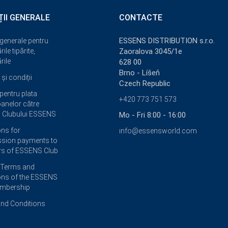
ȚII GENERALE
CONTACTE
ESSENS DISTRIBUTION s.r.o.
 generale pentru
ile tipărite,
Zaoralova 3045/1e
rile
628 00
Brno - Líšeň
și condiții
Czech Republic
 pentru plata
+420 773 751 573
anelor către
 Clubului ESSENS
Mo - Fri 8:00 - 16:00
ons for
info@essensworld.com
sion payments to
s of ESSENS Club
 Terms and
ons of the ESSENS
embership
nd Conditions