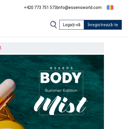
+420 773 751 573
|
info@essensworld.com
Logați-vă
Înregistrează-te
T