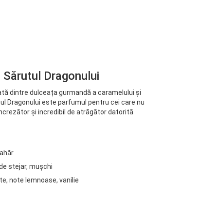
 Sărutul Dragonului
ă dintre dulceața gurmandă a caramelului și
tul Dragonului este parfumul pentru cei care nu
ncrezător și incredibil de atrăgător datorită
ahăr
de stejar, mușchi
e, note lemnoase, vanilie