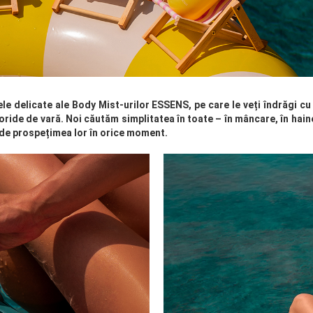
mele delicate ale Body Mist-urilor ESSENS, pe care le veți îndrăgi c
oride de vară. Noi căutăm simplitatea în toate – în mâncare, în hain
 de prospețimea lor în orice moment.