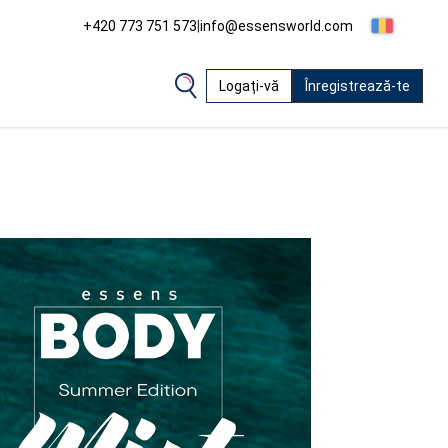
+420 773 751 573
|
info@essensworld.com
Logați-vă
Înregistrează-te