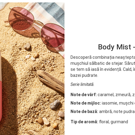
Body Mist -
Descoperă combinația neașteptat
mușchiul sălbatic de stejar. Săru
se tem să iasă în evidență. Cald, î
bazei pudrate.
Serie limitată.
Note de vârf:
caramel, zmeură, z
Note de mijloc:
iasomie, mușchi 
Note de bază:
ambră, note pudrat
Tip de aromă:
floral, gurmand