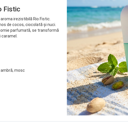
 Fistic
roma irezistibilă Rio Fistic.
os de cocos, ciocolată și nuci.
 iasomie parfumată, se transformă
i caramel.
a, ambră, mosc