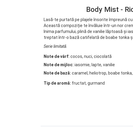
Body Mist - Rio
Lasă-te purtată pe plajele însorite împreună cu a
Această compoziție te învăluie într-un nor crem
Inima parfumului, plină de vanilie lăptoasă și
treptat într-o bază catifelată de boabe tonka ș
Serie limitată.
Note de vârf:
cocos, nuci, ciocolată
Note de mijloc:
iasomie, lapte, vanilie
Note de bază:
caramel, heliotrop, boabe tonk
Tip de aromă:
fructat, gurmand