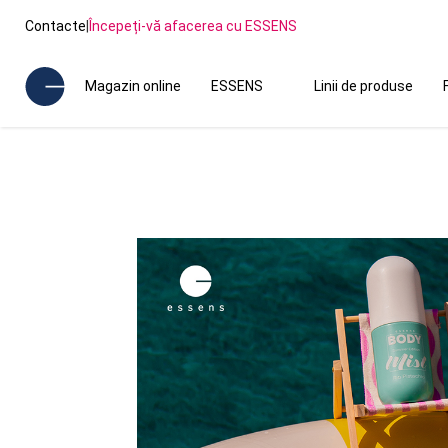
Contacte
|
Începeți-vă afacerea cu ESSENS
Magazin online
ESSENS
Linii de produse