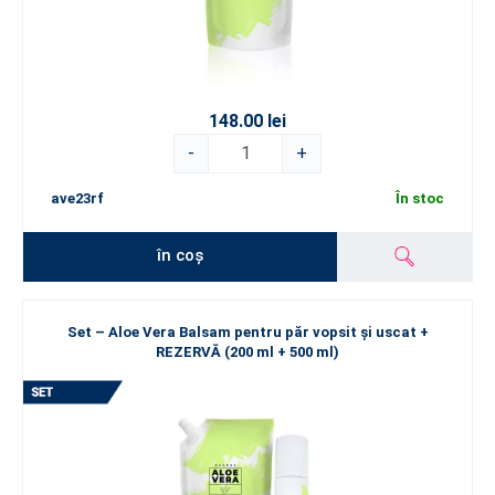
148.00 lei
-
+
ave23rf
În stoc
în coș
Set – Aloe Vera Balsam pentru păr vopsit și uscat +
REZERVĂ (200 ml + 500 ml)