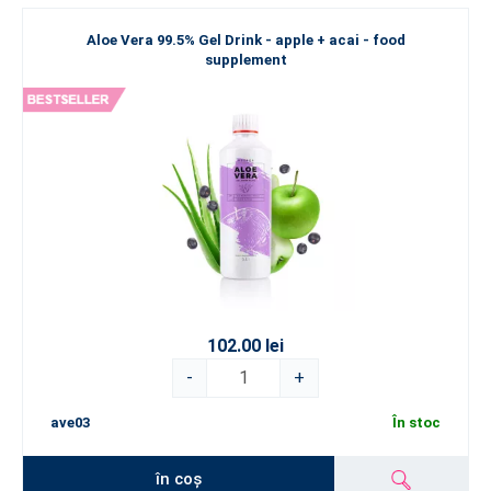
Aloe Vera 99.5% Gel Drink - apple + acai - food
supplement
102.00 lei
-
+
ave03
În stoc
în coș