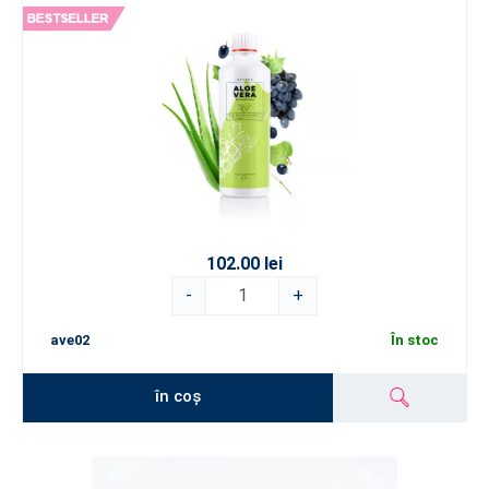
102.00 lei
-
+
ave02
În stoc
în coș