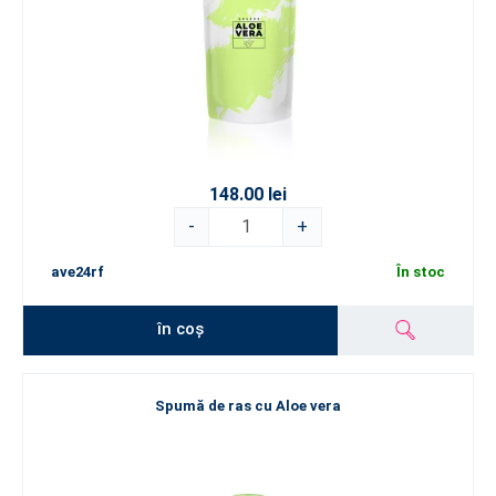
148.00 lei
-
+
ave24rf
În stoc
în coș
Spumă de ras cu Aloe vera