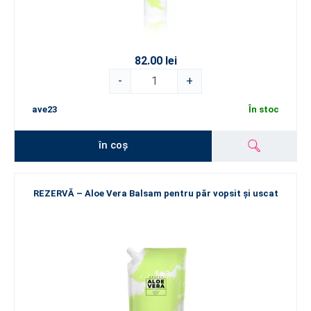
82.00 lei
-
+
ave23
În stoc
în coș
REZERVĂ – Aloe Vera Balsam pentru păr vopsit și uscat