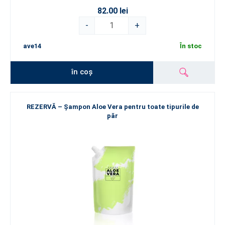
82.00 lei
-
+
ave14
În stoc
în coș
REZERVĂ – Șampon Aloe Vera pentru toate tipurile de
păr