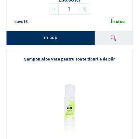
-
+
save13
În stoc
în coș
Șampon Aloe Vera pentru toate tipurile de păr