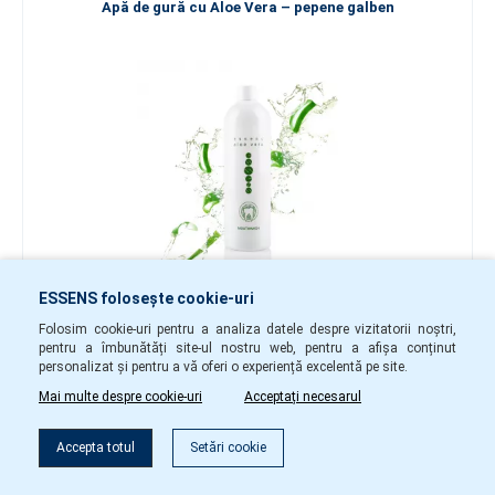
Apă de gură cu Aloe Vera – pepene galben
ESSENS folosește cookie-uri
77.50 lei
Folosim cookie-uri pentru a analiza datele despre vizitatorii noștri,
-
+
pentru a îmbunătăți site-ul nostru web, pentru a afișa conținut
personalizat și pentru a vă oferi o experiență excelentă pe site.
ave55
În stoc
Mai multe despre cookie-uri
Acceptați necesarul
Accepta totul
Setări cookie
în coș