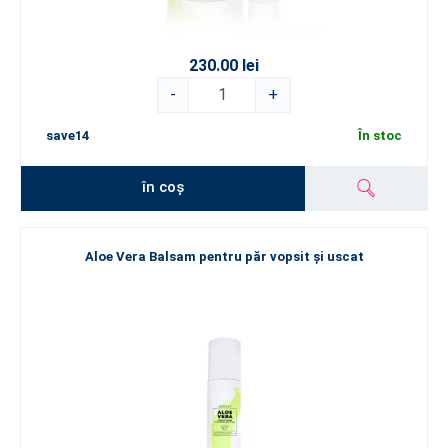
230.00 lei
-
+
save14
În stoc
în coș
Aloe Vera Balsam pentru păr vopsit și uscat