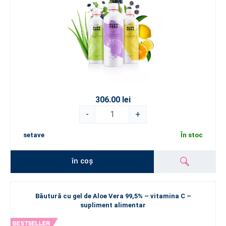
306.00 lei
-
+
setave
În stoc
în coș
Băutură cu gel de Aloe Vera 99,5% – vitamina C –
supliment alimentar