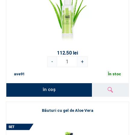
112.50 lei
-
+
ave91
În stoc
în coș
Băuturi cu gel de Aloe Vera