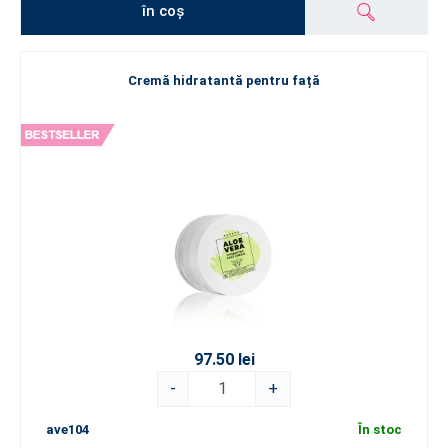
în coș
Cremă hidratantă pentru față
97.50 lei
-
+
ave104
În stoc