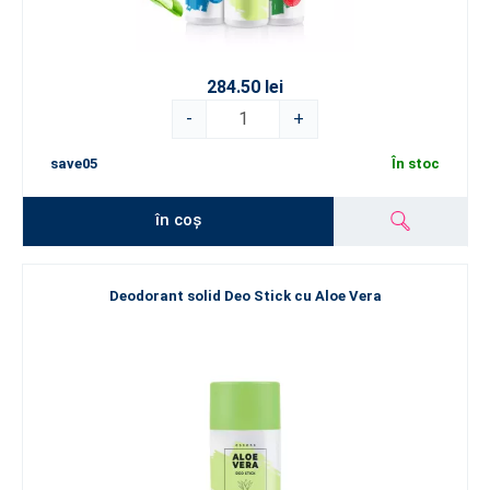
284.50 lei
-
+
save05
În stoc
în coș
Deodorant solid Deo Stick cu Aloe Vera