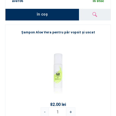
ave106
În stoc
în coș
Șampon Aloe Vera pentru păr vopsit și uscat
82.00 lei
-
+