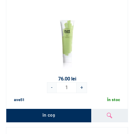
76.00 lei
-
+
ave51
În stoc
în coș