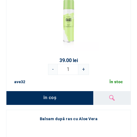
39.00 lei
-
+
ave32
În stoc
în coș
Balsam după ras cu Aloe Vera