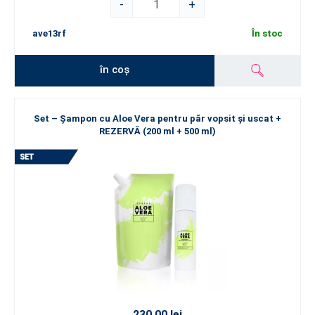
-
+
ave13rf
În stoc
în coș
Set – Șampon cu Aloe Vera pentru păr vopsit și uscat +
REZERVĂ (200 ml + 500 ml)
230.00 lei