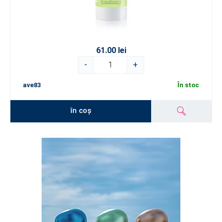
61.00 lei
-
+
ave83
În stoc
în coș