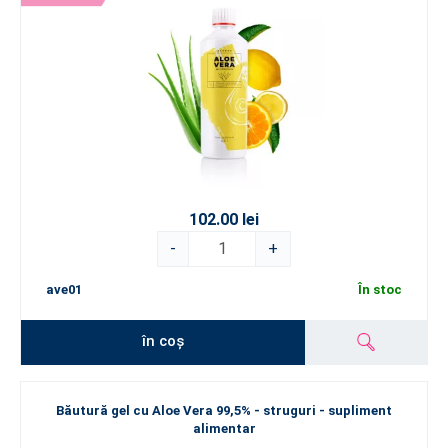
102.00 lei
-
+
ave01
În stoc
în coș
Băutură gel cu Aloe Vera 99,5% - struguri - supliment
alimentar