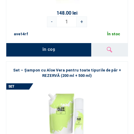
148.00 lei
-
+
ave14rf
În stoc
în coș
Set – Șampon cu Aloe Vera pentru toate tipurile de păr +
REZERVĂ (200 ml + 500 ml)