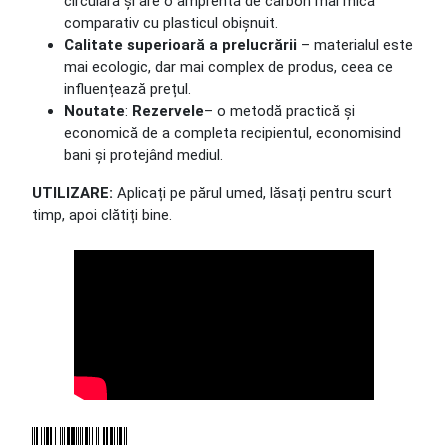
circulară și are o amprentă de carbon mai mică
comparativ cu plasticul obișnuit.
Calitate superioară a prelucrării
– materialul este
mai ecologic, dar mai complex de produs, ceea ce
influențează prețul.
Noutate
:
Rezervele
– o metodă practică și
economică de a completa recipientul, economisind
bani și protejând mediul.
UTILIZARE:
Aplicați pe părul umed, lăsați pentru scurt
timp, apoi clătiți bine.