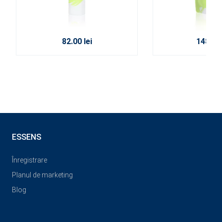
82.00 lei
148.00 
ESSENS
Înregistrare
Planul de marketing
Blog