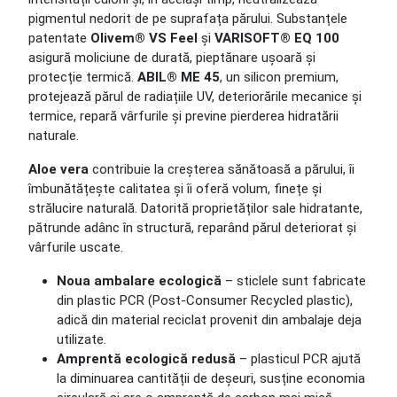
pigmentul nedorit de pe suprafața părului. Substanțele
patentate
Olivem® VS Feel
și
VARISOFT® EQ 100
asigură moliciune de durată, pieptănare ușoară și
protecție termică.
ABIL® ME 45
, un silicon premium,
protejează părul de radiațiile UV, deteriorările mecanice și
termice, repară vârfurile și previne pierderea hidratării
naturale.
Aloe vera
contribuie la creșterea sănătoasă a părului, îi
îmbunătățește calitatea și îi oferă volum, finețe și
strălucire naturală. Datorită proprietăților sale hidratante,
pătrunde adânc în structură, reparând părul deteriorat și
vârfurile uscate.
Noua ambalare ecologică
– sticlele sunt fabricate
din plastic PCR (Post-Consumer Recycled plastic),
adică din material reciclat provenit din ambalaje deja
utilizate.
Amprentă ecologică redusă
– plasticul PCR ajută
la diminuarea cantității de deșeuri, susține economia