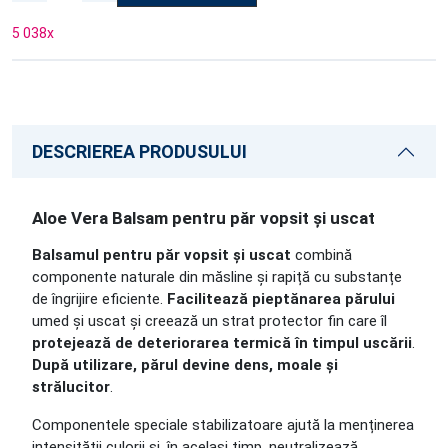
5 038
x
DESCRIEREA PRODUSULUI
Aloe Vera Balsam pentru păr vopsit și uscat
Balsamul pentru păr vopsit și uscat
combină
componente naturale din măsline și rapiță cu substanțe
de îngrijire eficiente.
Facilitează pieptănarea părului
umed și uscat și creează un strat protector fin care îl
protejează de deteriorarea termică în timpul uscării
.
După utilizare, părul devine dens, moale și
strălucitor
.
Componentele speciale stabilizatoare ajută la menținerea
intensității culorii și, în același timp, neutralizează