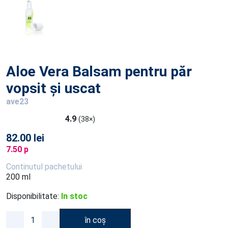
Aloe Vera Balsam pentru păr
vopsit și uscat
ave23
4.9
(38×)
82.00 lei
7.50 p
Continutul pachetului
200 ml
Disponibilitate:
In stoc
în coș