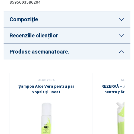
8595603586294
Compoziţie
Recenziile clienților
Produse asemanatoare.
ALOE VERA
ALOE VE
Șampon Aloe Vera pentru păr
REZERVĂ – Aloe 
vopsit și uscat
pentru păr vops