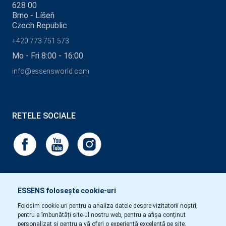
628 00
Brno - Líšeň
Czech Republic
+420 773 751 573
Mo - Fri 8:00 - 16:00
info@essensworld.com
RETELE SOCIALE
ESSENS folosește cookie-uri
Folosim cookie-uri pentru a analiza datele despre vizitatorii noștri,
pentru a îmbunătăți site-ul nostru web, pentru a afișa conținut
personalizat și pentru a vă oferi o experiență excelentă pe site.