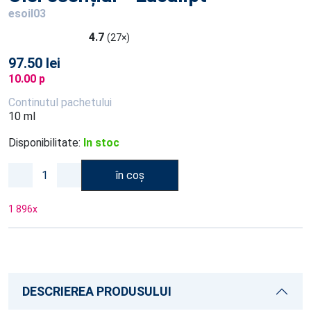
esoil03
4.7
(27×)
97.50 lei
10.00 p
Continutul pachetului
10 ml
Disponibilitate:
In stoc
în coș
1 896
x
DESCRIEREA PRODUSULUI