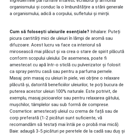
Ingredientele parfumate întăresc echilibrul și armonia
organismului și conduc la o îmbunătățire a stării generale
a organismului, adică a corpului, sufletului și minții.
Cum să folosești uleiurile esențiale?
Inhalare: Puteți
picura cantități mici de uleiuri în lămpi de aromă sau
difuzoare. Acest lucru va face ca interiorul să
mirosească mai plăcut și va crea o stare de spirit plăcută
conform scopului uleiului. De asemenea, poate fi
amestecat cu apă într-o sticlă cu pulverizator și folosit
ca spray pentru casă sau pentru a parfuma pernele.
Masaj: prin masaj cu uleiuri în piele, vei obține o relaxare
plăcută și, datorită beneficiilor uleiurilor, te poți bucura de
puterea acestor uleiuri 100% naturale. Este potrivit, de
exemplu, masaj picioarelor sau pentru relaxarea gâtului,
mușchilor, tâmplelor sau sub formă de comprese.
Cosmetice: amestecați uleiul cu crema de față sau de
corp preferată (1-2 picături sunt suficiente, vă
recomandăm să testați mai întâi pe o probă mai mică).
Baie: adaugă 3-5 picături pe peretele de la cadă sau duș și