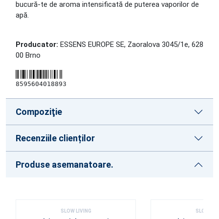
bucură-te de aroma intensificată de puterea vaporilor de
apă.
Producator:
ESSENS EUROPE SE, Zaoralova 3045/1e, 628
00 Brno
8595604018893
Compoziţie
Recenziile clienților
Produse asemanatoare.
SLOW LIVING
SLOW LIV