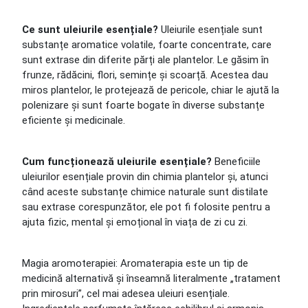
Ce sunt uleiurile esențiale?
Uleiurile esențiale sunt
substanțe aromatice volatile, foarte concentrate, care
sunt extrase din diferite părți ale plantelor. Le găsim în
frunze, rădăcini, flori, semințe și scoarță. Acestea dau
miros plantelor, le protejează de pericole, chiar le ajută la
polenizare și sunt foarte bogate în diverse substanțe
eficiente și medicinale.
Cum funcționează uleiurile esențiale?
Beneficiile
uleiurilor esențiale provin din chimia plantelor și, atunci
când aceste substanțe chimice naturale sunt distilate
sau extrase corespunzător, ele pot fi folosite pentru a
ajuta fizic, mental și emoțional în viața de zi cu zi.
Magia aromoterapiei: Aromaterapia este un tip de
medicină alternativă și înseamnă literalmente „tratament
prin mirosuri”, cel mai adesea uleiuri esențiale.