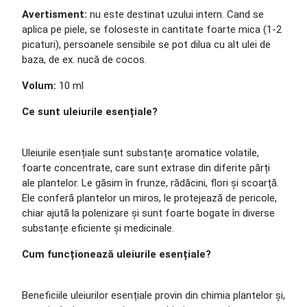
Avertisment:
nu este destinat uzului intern. Cand se
aplica pe piele, se foloseste in cantitate foarte mica (1-2
picaturi), persoanele sensibile se pot dilua cu alt ulei de
baza, de ex. nucă de cocos.
Volum:
10 ml
Ce sunt uleiurile esențiale?
Uleiurile esențiale sunt substanțe aromatice volatile,
foarte concentrate, care sunt extrase din diferite părți
ale plantelor. Le găsim în frunze, rădăcini, flori și scoarță.
Ele conferă plantelor un miros, le protejează de pericole,
chiar ajută la polenizare și sunt foarte bogate în diverse
substanțe eficiente și medicinale.
Cum funcționează uleiurile esențiale?
Beneficiile uleiurilor esențiale provin din chimia plantelor și,