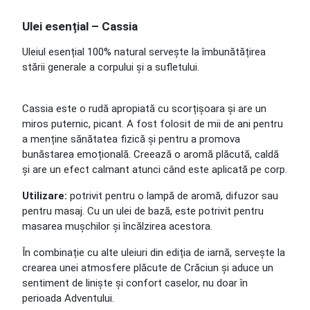
Ulei esențial – Cassia
Uleiul esențial 100% natural servește la îmbunătățirea
stării generale a corpului și a sufletului.
Cassia este o rudă apropiată cu scorțișoara și are un
miros puternic, picant. A fost folosit de mii de ani pentru
a menține sănătatea fizică și pentru a promova
bunăstarea emoțională. Creează o aromă plăcută, caldă
și are un efect calmant atunci când este aplicată pe corp.
Utilizare:
potrivit pentru o lampă de aromă, difuzor sau
pentru masaj. Cu un ulei de bază, este potrivit pentru
masarea mușchilor și încălzirea acestora.
În combinație cu alte uleiuri din ediția de iarnă, servește la
crearea unei atmosfere plăcute de Crăciun și aduce un
sentiment de liniște și confort caselor, nu doar în
perioada Adventului.