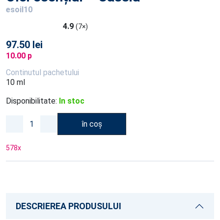
esoil10
4.9
(7×)
97.50 lei
10.00 p
Continutul pachetului
10 ml
Disponibilitate:
In stoc
în coș
578
x
DESCRIEREA PRODUSULUI