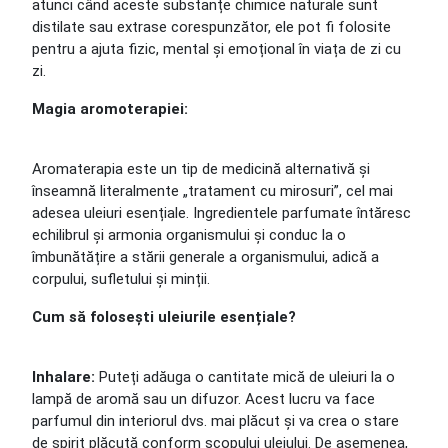
atunci când aceste substanțe chimice naturale sunt
distilate sau extrase corespunzător, ele pot fi folosite
pentru a ajuta fizic, mental și emoțional în viața de zi cu
zi.
Magia aromoterapiei:
Aromaterapia este un tip de medicină alternativă și
înseamnă literalmente „tratament cu mirosuri”, cel mai
adesea uleiuri esențiale. Ingredientele parfumate întăresc
echilibrul și armonia organismului și conduc la o
îmbunătățire a stării generale a organismului, adică a
corpului, sufletului și minții.
Cum să folosești uleiurile esențiale?
Inhalare:
Puteți adăuga o cantitate mică de uleiuri la o
lampă de aromă sau un difuzor. Acest lucru va face
parfumul din interiorul dvs. mai plăcut și va crea o stare
de spirit plăcută conform scopului uleiului. De asemenea,