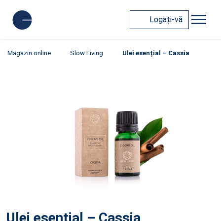
Logați-vă
Magazin online
Slow Living
Ulei esențial – Cassia
Ulei esențial – Cassia