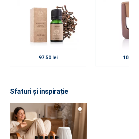
97.50 lei
100.50 
Sfaturi și inspirație