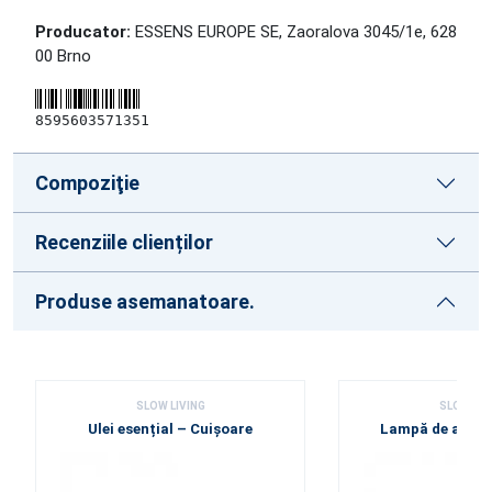
Producator:
ESSENS EUROPE SE, Zaoralova 3045/1e, 628
00 Brno
8595603571351
Compoziţie
Recenziile clienților
Produse asemanatoare.
SLOW LIVING
SLOW LIV
Ulei esențial – Cuișoare
Lampă de arom