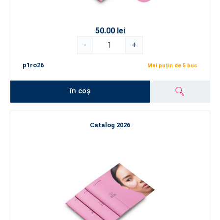
50.00 lei
-
+
p1ro26
Mai puțin de 5 buc
în coș
Catalog 2026