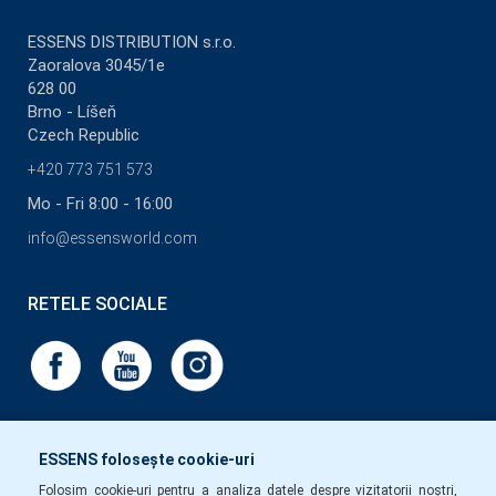
ESSENS DISTRIBUTION s.r.o.
Zaoralova 3045/1e
628 00
Brno - Líšeň
Czech Republic
+420 773 751 573
Mo - Fri 8:00 - 16:00
info@essensworld.com
RETELE SOCIALE
ESSENS folosește cookie-uri
Folosim cookie-uri pentru a analiza datele despre vizitatorii noștri,