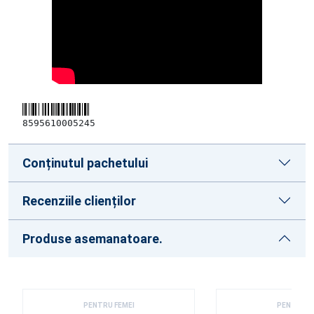
8595610005245
Conținutul pachetului
Recenziile clienților
Produse asemanatoare.
PENTRU FEMEI
PENTRU F