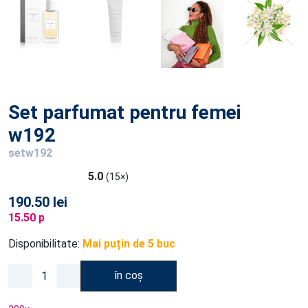
Set parfumat pentru femei
w192
setw192
5.0
(15×)
190.50 lei
15.50 p
Disponibilitate:
Mai puțin de 5 buc
în coș