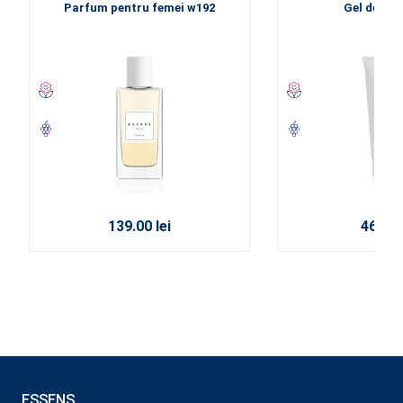
Parfum pentru femei w192
Gel de dus
139.00 lei
46.00 l
ESSENS