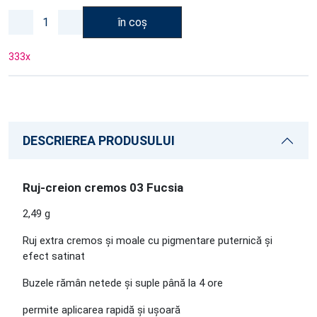
în coș
333
x
DESCRIEREA PRODUSULUI
Ruj-creion cremos 03 Fucsia
2,49 g
Ruj extra cremos și moale cu pigmentare puternică și
efect satinat
Buzele rămân netede și suple până la 4 ore
permite aplicarea rapidă și ușoară