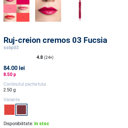
Ruj-creion cremos 03 Fucsia
sslip03
4.8
(24×)
84.00 lei
8.50 p
Continutul pachetului
2.50 g
Variante
Disponibilitate:
In stoc