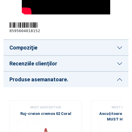
8595604018152
Compoziţie
Recenziile clienților
Produse asemanatoare.
MUST HAVE EDITION
MUST HAVE E
Ruj-creion cremos 02 Coral
Ascuțitoare pent
MUST HAVE 