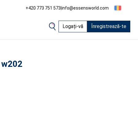
+420 773 751 573
|
info@essensworld.com
Logați-vă
Înregistrează-te
 w202