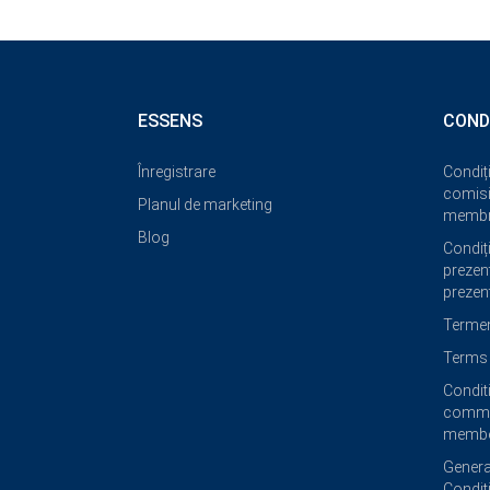
ESSENS
COND
Înregistrare
Condiți
comisi
Planul de marketing
membri
Blog
Condiți
prezent
prezent
Termeni
Terms 
Condit
commi
membe
Genera
Condit