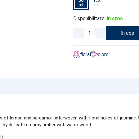
50
1.5
ml
ml
Disponibilitate:
In stoc
în coș
floral
cipre
ss of lemon and bergamot, interwoven with floral notes of jasmine.
d by delicate creamy amber with warm wood.
eg