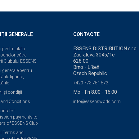
IȚII GENERALE
CONTACTE
ESSENS DISTRIBUTION s.r.o.
i pentru plata
Zaoralova 3045/1e
oanelor către
628 00
i Clubului ESSENS
Brno - Líšeň
i generale pentru
Czech Republic
ările tipărite,
ările
+420 773 751 573
Mo - Fri 8:00 - 16:00
 și condiții
and Conditions
info@essensworld.com
ions for
ssion payments to
rs of ESSENS Club
l Terms and
ions of the ESSENS