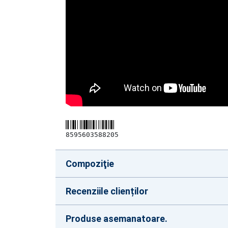
8595603588205
Compoziţie
Recenziile clienților
Produse asemanatoare.