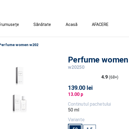
Frumusețe
Sănătate
Acasă
AFACERE
Perfume women w202
Perfume women
w20250
4.9
(68×)
139.00 lei
13.00 p
Continutul pachetului
50 ml
Variante