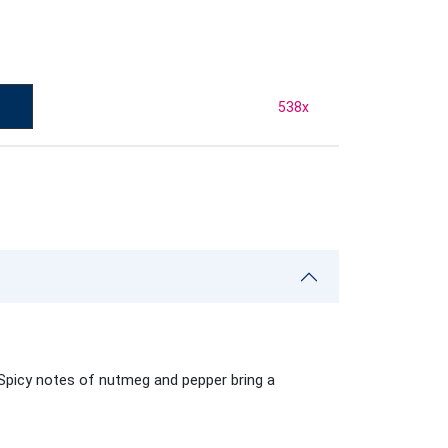
538
x
 Spicy notes of nutmeg and pepper bring a