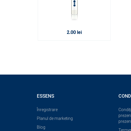
2.00 lei
ESSENS
COND
Înregistrare
Condiți
prezent
Planul de marketing
prezent
Blog
Termeni