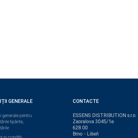
IȚII GENERALE
CONTACTE
ESSENS DISTRIBUTION s.r.o.
i generale pentru
Zaoralova 3045/1e
ările tipărite,
628 00
ările
Brno - Líšeň
 și condiții