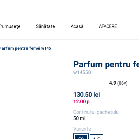
Frumusețe
Sănătate
Acasă
AFACERE
Parfum pentru femei w145
Parfum pentru 
w14550
4.9
(86×)
130.50 lei
12.00 p
Continutul pachetului
50 ml
Variante