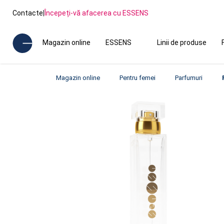
Contacte
|
Începeți-vă afacerea cu ESSENS
Magazin online
ESSENS
Linii de produse
Magazin online
Pentru femei
Parfumuri