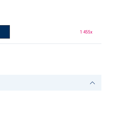
1 455
x