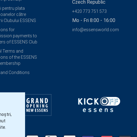
Czech Republic
i pentru plata
+420 773 751 573
oanelor către
Mo - Fri 8:00 - 16:00
i Clubului ESSENS
ions for
info@essensworld.com
ssion payments to
rs of ESSENS Club
l Terms and
ions of the ESSENS
Membership
and Conditions
noștri,
nut
ite.