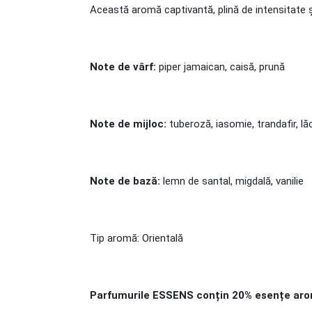
Această aromă captivantă, plină de intensitate ș
Note de vârf:
piper jamaican, caisă, prună
Note de mijloc:
tuberoză, iasomie, trandafir, l
Note de bază:
lemn de santal, migdală, vanilie
Tip aromă: Orientală
Parfumurile ESSENS conțin 20% esențe aroma