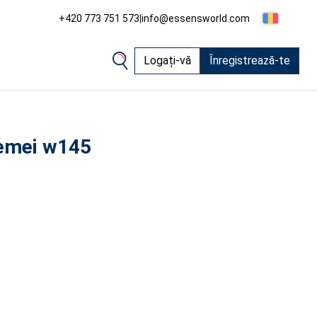
+420 773 751 573
|
info@essensworld.com
Logați-vă
Înregistrează-te
femei w145