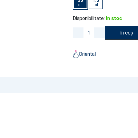
50
1.5
ml
ml
Disponibilitate:
In stoc
în coș
Oriental