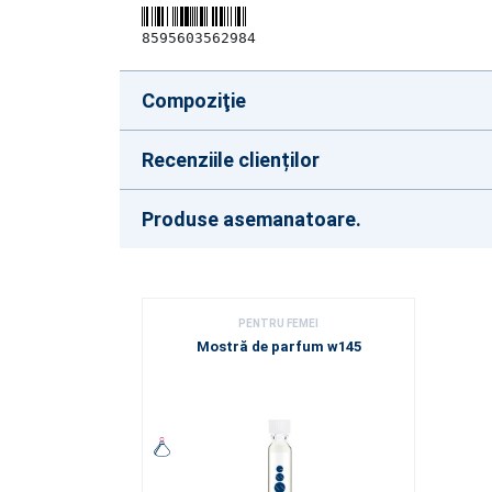
8595603562984
Compoziţie
Recenziile clienților
Produse asemanatoare.
PENTRU FEMEI
Mostră de parfum w145