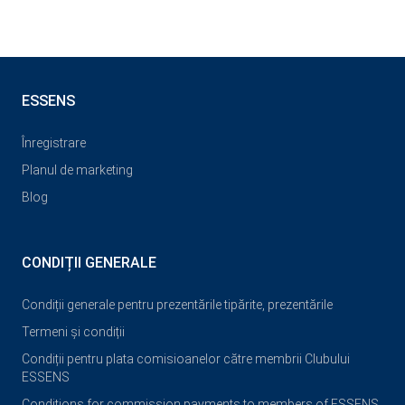
ESSENS
Înregistrare
Planul de marketing
Blog
CONDIȚII GENERALE
Condiții generale pentru prezentările tipărite, prezentările
Termeni și condiții
Condiții pentru plata comisioanelor către membrii Clubului
ESSENS
Conditions for commission payments to members of ESSENS