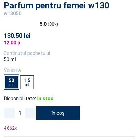
Parfum pentru femei w130
w13050
5.0
(80×)
130.50 lei
12.00 p
Continutul pachetului
50 ml
Variante
50
1.5
ml
ml
Disponibilitate:
In stoc
în coș
4 662
x