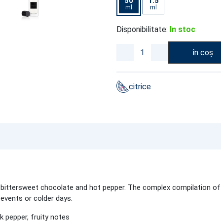
50
1.5
ml
ml
Disponibilitate:
In stoc
în coș
citrice
th bittersweet chocolate and hot pepper. The complex compilation of
 events or colder days.
 pepper, fruity notes