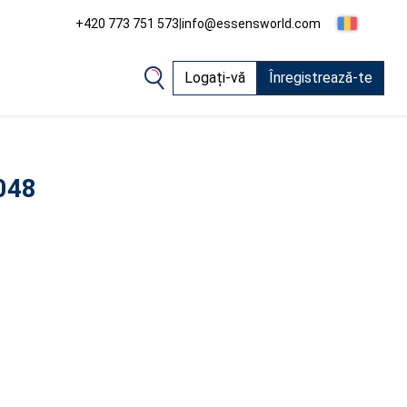
+420 773 751 573
|
info@essensworld.com
Logați-vă
Înregistrează-te
048