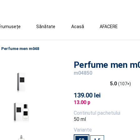
Frumusețe
Sănătate
Acasă
AFACERE
Perfume men m048
Perfume men m
m04850
5.0
(107×)
139.00 lei
13.00 p
Continutul pachetului
50 ml
Variante