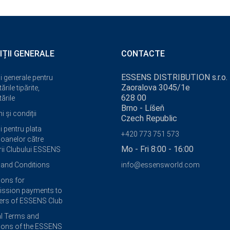
IȚII GENERALE
CONTACTE
ESSENS DISTRIBUTION s.r.o.
i generale pentru
Zaoralova 3045/1e
ările tipărite,
628 00
ările
Brno - Líšeň
 și condiții
Czech Republic
i pentru plata
+420 773 751 573
oanelor către
Mo - Fri 8:00 - 16:00
i Clubului ESSENS
and Conditions
info@essensworld.com
ions for
ssion payments to
rs of ESSENS Club
l Terms and
ions of the ESSENS