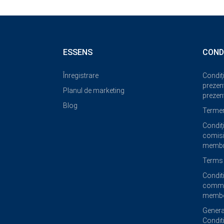
ESSENS
COND
Înregistrare
Condiți
prezent
Planul de marketing
prezent
Blog
Termeni
Condiți
comisi
membri
Terms 
Condit
commi
membe
Genera
Condit