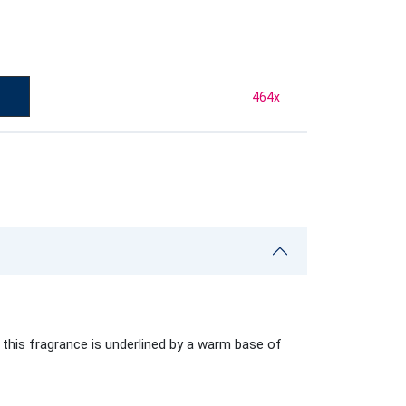
464
x
 this fragrance is underlined by a warm base of