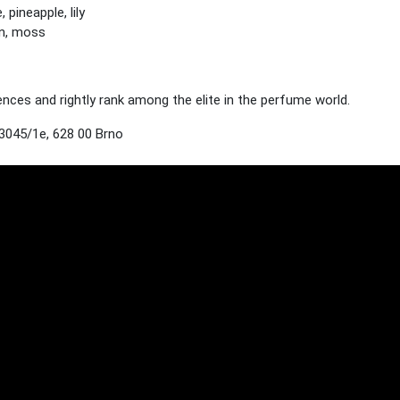
pineapple, lily
n, moss
es and rightly rank among the elite in the perfume world.
3045/1e, 628 00 Brno