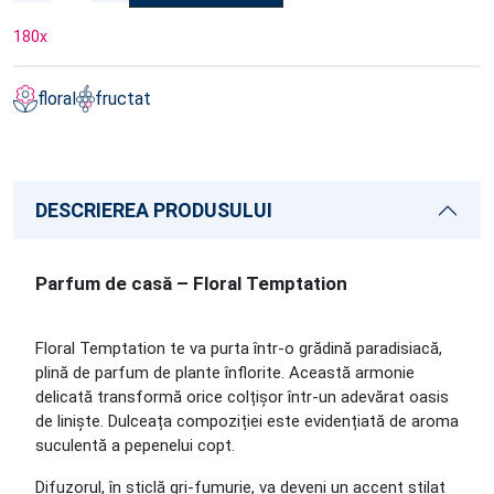
180
x
floral
fructat
DESCRIEREA PRODUSULUI
Parfum de casă – Floral Temptation
Floral Temptation
te va purta într-o grădină paradisiacă,
plină de parfum de plante înflorite. Această armonie
delicată transformă orice colțișor într-un adevărat oasis
de liniște. Dulceața compoziției este evidențiată de aroma
suculentă a pepenelui copt.
Difuzorul, în sticlă gri-fumurie, va deveni un accent stilat