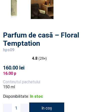
Parfum de casă – Floral
Temptation
hps09
4.8
(29×)
160.00 lei
16.00 p
Continutul pachetului
150 ml
Disponibilitate:
In stoc
în coș