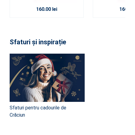
160.00 lei
160.00 
Sfaturi și inspirație
Sfaturi pentru cadourile de
Crăciun