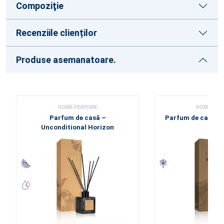
Compoziţie
Recenziile clienților
Produse asemanatoare.
HOME PERFUME
HOME PER
Parfum de casă –
Parfum de casă – 
Unconditional Horizon