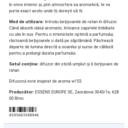
în orice interior și, prin atmosfera sa aromatică, te va
purta exact acolo unde îți dorești să fii.
Mod de utilizare:
Introdu bețișoarele de ratan în difuzor.
Când absorb uleiul aromatic, întoarce capetele îmbibate
cu ulei în sus. Pentru o intensitate optimă a parfumului,
răstoarnă bețișoarele o dată pe săptămână. Păstrează
departe de lumina directă a soarelui și surse de căldură
pentru a prelungi durata parfumului.
Setul conține:
difuzor din sticlă umplut și 6 bețișoare de
ratan.
Difuzorul este inspirat de aroma w153.
Producător:
ESSENS EUROPE SE, Zaoralova 3045/1e, 628
00 Brno
8595603588946