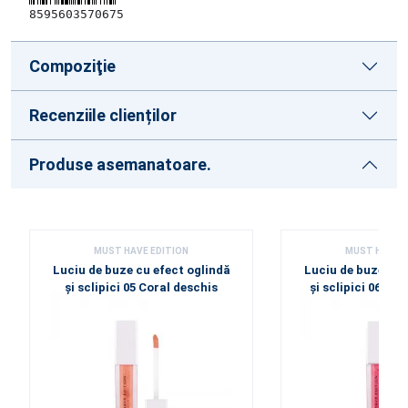
8595603570675
Compoziţie
Recenziile clienților
Produse asemanatoare.
MUST HAVE EDITION
MUST HAVE E
Luciu de buze cu efect oglindă
Luciu de buze cu 
și sclipici 05 Coral deschis
și sclipici 06 Tr