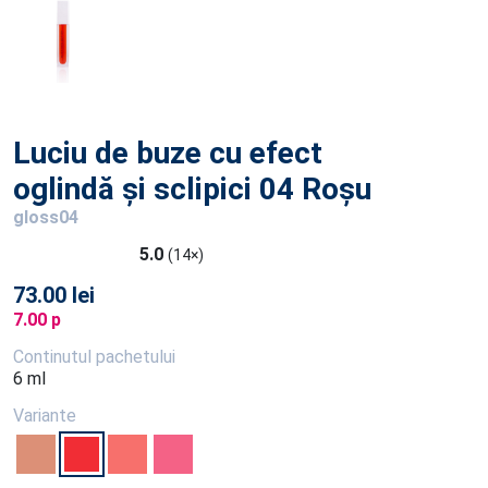
Luciu de buze cu efect
oglindă și sclipici 04 Roșu
gloss04
5.0
(14×)
73.00 lei
7.00 p
Continutul pachetului
6 ml
Variante