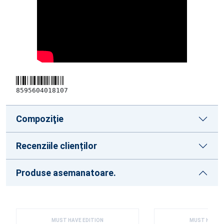
8595604018107
Compoziţie
Recenziile clienților
Produse asemanatoare.
MUST HAVE EDITION
MUST HAVE E