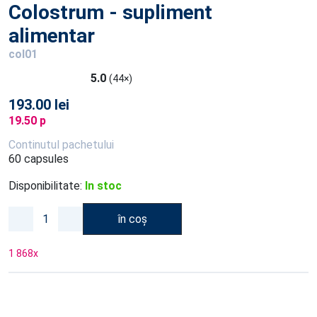
Colostrum - supliment
alimentar
col01
5.0
(44×)
193.00 lei
19.50 p
Continutul pachetului
60 capsules
Disponibilitate:
In stoc
în coș
1 868
x