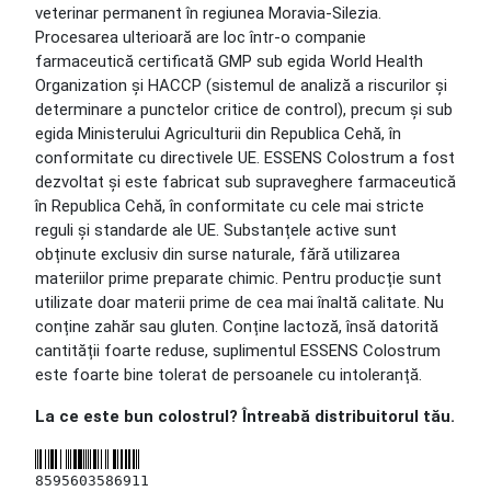
veterinar permanent în regiunea Moravia-Silezia.
Procesarea ulterioară are loc într-o companie
farmaceutică certificată GMP sub egida World Health
Organization și HACCP (sistemul de analiză a riscurilor și
determinare a punctelor critice de control), precum și sub
egida Ministerului Agriculturii din Republica Cehă, în
conformitate cu directivele UE. ESSENS Colostrum a fost
dezvoltat și este fabricat sub supraveghere farmaceutică
în Republica Cehă, în conformitate cu cele mai stricte
reguli și standarde ale UE. Substanțele active sunt
obținute exclusiv din surse naturale, fără utilizarea
materiilor prime preparate chimic. Pentru producție sunt
utilizate doar materii prime de cea mai înaltă calitate. Nu
conține zahăr sau gluten. Conține lactoză, însă datorită
cantității foarte reduse, suplimentul ESSENS Colostrum
este foarte bine tolerat de persoanele cu intoleranță.
La ce este bun colostrul? Întreabă distribuitorul tău.
8595603586911