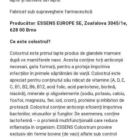
lapte și derivate din lapte.
Fabricat sub supraveghere farmaceutică.
Producător
:
ESSENS EUROPE SE, Zoařalova 3045/1e,
628 00 Brno
Ce este colostrul?
Colostrul este primul lapte produs de glandele mamare
după ce mamiferele nasc. Acesta conține toți anticorpii
necesari, gata formați, pentru a proteja împotriva
infecțiilor în primele săptămâni de viață. Colostrul este
apreciat pentru conținutul său ridicat de vitamine (A, D, E,
C, B1, B2, B6, B12, acid folic, acid pantotenic, biotină,
niacină), minerale și oligoelemente (sodiu, potasiu, calciu,
fosfor, magneziu, fier, iod, crom), proteine și inhibitori de
protează. Colostrul conține anticorpi eficienți împotriva
bacteriilor, virusurilor și fungilor. De asemenea, conține
lactoferină – o proteină multifuncțională care reduce
inflamația în organism. ESSENS Colostrum provine
exclusiv din ferme bovine (de vaci) aflate sub control