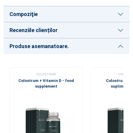
Compoziţie
Recenziile clienților
Produse asemanatoare.
COLOSTRUM
COLOST
Colostrum + Vitamin D - food
Colostru + cu
supplement
supliment n