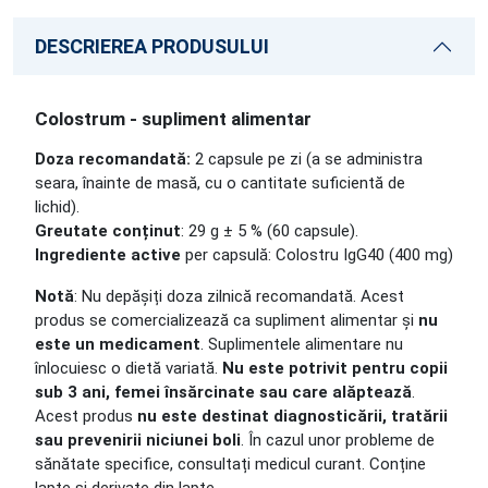
DESCRIEREA PRODUSULUI
Colostrum - supliment alimentar
Doza recomandată:
2 capsule pe zi (a se administra
seara, înainte de masă, cu o cantitate suficientă de
lichid).
Greutate conținut
: 29 g ± 5 % (60 capsule).
Ingrediente active
per capsulă: Colostru IgG40 (400 mg)
Notă
: Nu depășiți doza zilnică recomandată. Acest
produs se comercializează ca supliment alimentar și
nu
este un medicament
. Suplimentele alimentare nu
înlocuiesc o dietă variată.
Nu este potrivit pentru copii
sub 3 ani, femei însărcinate sau care alăptează
.
Acest produs
nu este destinat diagnosticării, tratării
sau prevenirii niciunei boli
. În cazul unor probleme de
sănătate specifice, consultați medicul curant. Conține