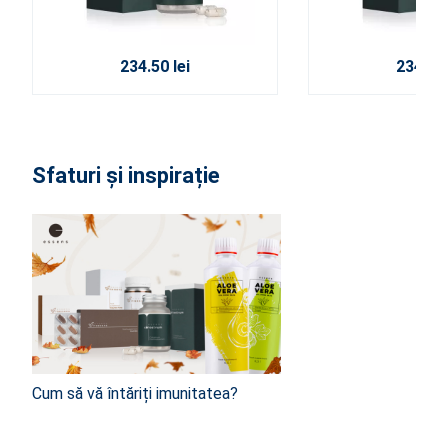
234.50 lei
234.50 
Sfaturi și inspirație
Cum să vă întăriți imunitatea?