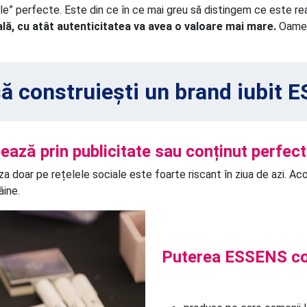
itale” perfecte. Este din ce în ce mai greu să distingem ce este r
ială, cu atât autenticitatea va avea o valoare mai mare.
Oameni
ă construiești un brand iubit 
ează prin publicitate sau conținut perfect.
a doar pe rețelele sociale este foarte riscant în ziua de azi. Aco
âine.
Puterea ESSENS co