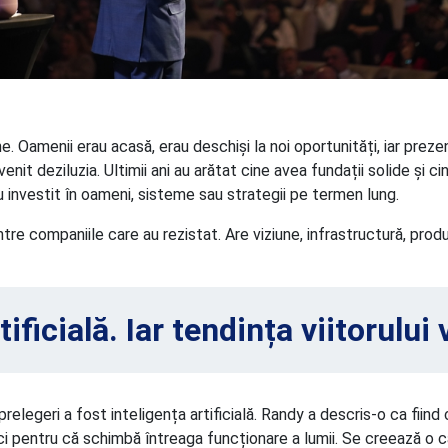
. Oamenii erau acasă, erau deschiși la noi oportunități, iar preze
enit deziluzia. Ultimii ani au arătat cine avea fundații solide și 
u investit în oameni, sisteme sau strategii pe termen lung.
tre companiile care au rezistat. Are viziune, infrastructură, produ
ficială. Iar tendința viitorului v
prelegeri a fost inteligența artificială. Randy a descris-o ca fiin
, ci pentru că schimbă întreaga funcționare a lumii. Se creează o c