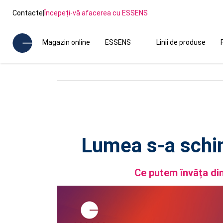
Contacte
|
Începeți-vă afacerea cu ESSENS
Magazin online
ESSENS
Linii de produse
Lumea s-a schim
Ce putem învăța di