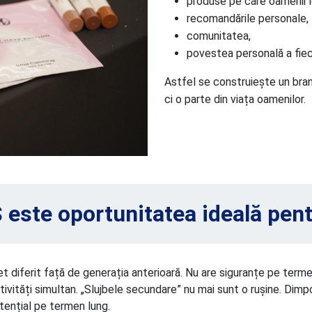
produse pe care oamenii l
recomandările personale,
comunitatea,
povestea personală a fiec
Astfel se construiește un bra
ci o parte din viața oamenilor.
este oportunitatea ideală pent
 diferit față de generația anterioară. Nu are siguranțe pe terme
tivități simultan. „Slujbele secundare” nu mai sunt o rușine. Dim
tențial pe termen lung.