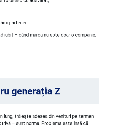
e folosesc cu adevărat,
ărui partener.
nd iubit – când marca nu este doar o companie,
ru generația Z
n lung, trăiește adesea din venituri pe termen
potrivă – sunt norma. Problema este însă că