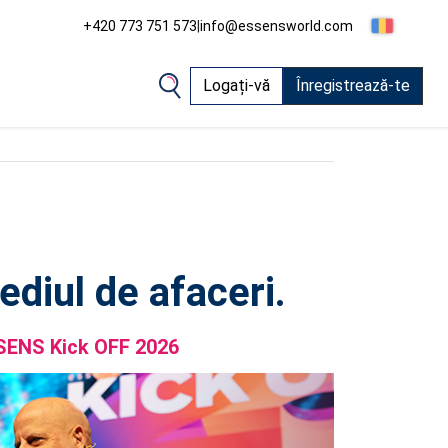
+420 773 751 573
|
info@essensworld.com
Logați-vă
Înregistrează-te
diul de afaceri.
SSENS Kick OFF 2026