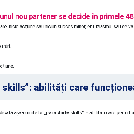
unui nou partener se decide în primele 48
re, nicio acțiune sau niciun succes minor, entuziasmul său se va
trări,
acțiune.
skills”: abilități care funcțion
edicată așa-numitelor
„parachute skills”
– abilități care permit