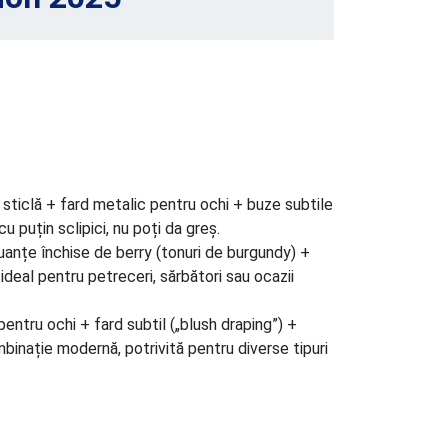
sticlă + fard metalic pentru ochi + buze subtile
u puțin sclipici, nu poți da greș.
uanțe închise de berry (tonuri de burgundy) +
 ideal pentru petreceri, sărbători sau ocazii
entru ochi + fard subtil („blush draping”) +
inație modernă, potrivită pentru diverse tipuri