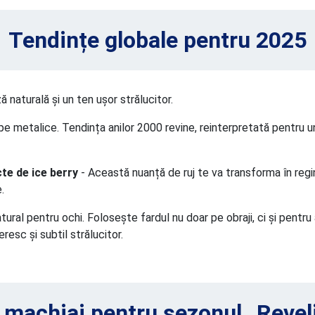
Tendințe globale pentru 2025
 naturală și un ten ușor strălucitor.
pe metalice. Tendința anilor 2000 revine, reinterpretată pentru 
te de ice berry
- Această nuanță de ruj te va transforma în regi
.
ural pentru ochi. Folosește fardul nu doar pe obraji, ci și pentru 
resc și subtil strălucitor.
e machiaj pentru sezonul „Reve