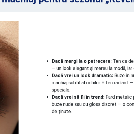
Dacă mergi la o petrecere:
Ten ca de 
— un look elegant și mereu la modă, iar c
Dacă vrei un look dramatic:
Buze în n
machiaj subtil al ochilor + ten radiant —
speciale.
Dacă vrei să fii în trend:
Fard metalic p
buze nude sau cu gloss discret — o comb
de ținute.