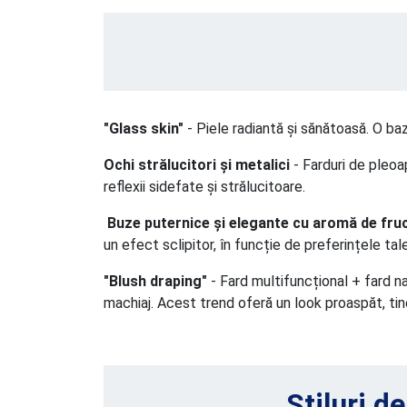
"Glass skin"
- Piele radiantă și sănătoasă. O bază
Ochi strălucitori și metalici
- Farduri de pleoa
reflexii sidefate și strălucitoare.
Buze puternice și elegante cu aromă de fruc
un efect sclipitor, în funcție de preferințele tale
"Blush draping"
- Fard multifuncțional + fard nat
machiaj. Acest trend oferă un look proaspăt, tine
Stiluri d