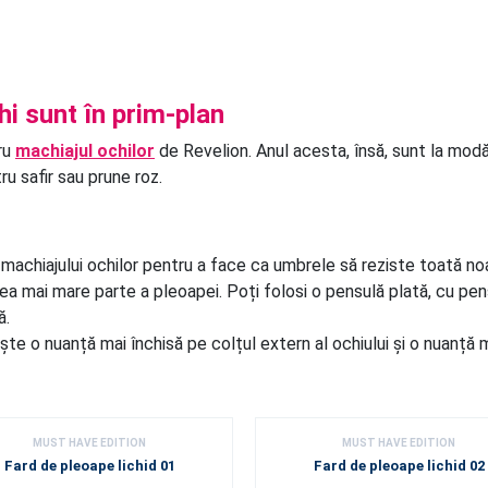
hi sunt în prim-plan
tru
machiajul ochilor
de Revelion. Anul acesta, însă, sunt la mod
ru safir sau prune roz.
 machiajului ochilor pentru a face ca umbrele să reziste toată n
cea mai mare parte a pleoapei. Poți folosi o pensulă plată, cu pe
ă.
sește o nuanță mai închisă pe colțul extern al ochiului și o nuanță
MUST HAVE EDITION
MUST HAVE EDITION
Fard de pleoape lichid 01
Fard de pleoape lichid 02