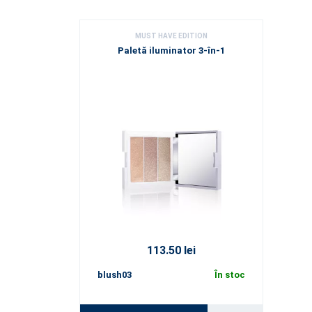
MUST HAVE EDITION
Paletă iluminator 3-în-1
113.50 lei
blush03
În stoc