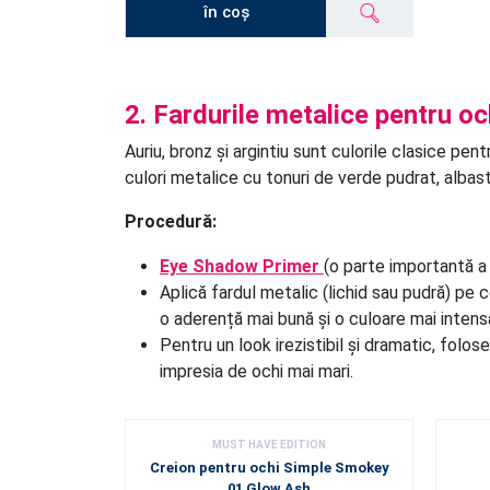
în coș
2. Fardurile metalice pentru oc
Auriu, bronz și argintiu sunt culorile clasice pen
culori metalice cu tonuri de verde pudrat, albast
Procedură:
Eye Shadow Primer
(o parte importantă a
Aplică fardul metalic (lichid sau pudră) pe 
o aderență mai bună și o culoare mai intens
Pentru un look irezistibil și dramatic, folo
impresia de ochi mai mari.
MUST HAVE EDITION
Creion pentru ochi Simple Smokey
01 Glow Ash