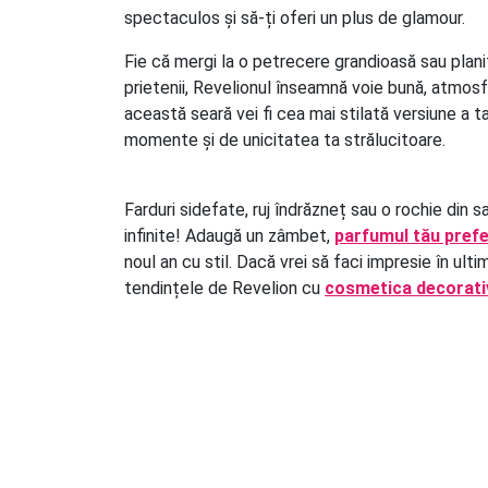
spectaculos și să-ți oferi un plus de glamour.
Fie că mergi la o petrecere grandioasă sau planif
prietenii, Revelionul înseamnă voie bună, atmosfe
această seară vei fi cea mai stilată versiune a 
momente și de unicitatea ta strălucitoare.
Farduri sidefate, ruj îndrăzneț sau o rochie din sa
infinite! Adaugă un zâmbet,
parfumul tău pref
noul an cu stil. Dacă vrei să faci impresie în ulti
tendințele de Revelion cu
cosmetica decorat