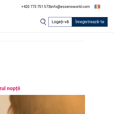
+420 773 751 573
|
info@essensworld.com
Logați-vă
Înregistrează-te
ul nopții