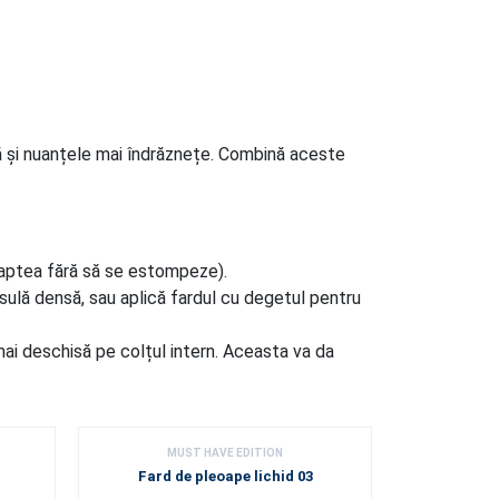
ă și nuanțele mai îndrăznețe. Combină aceste
oaptea fără să se estompeze).
nsulă densă, sau aplică fardul cu degetul pentru
 mai deschisă pe colțul intern. Aceasta va da
MUST HAVE EDITION
MU
Fard de pleoape lichid 03
Fard d