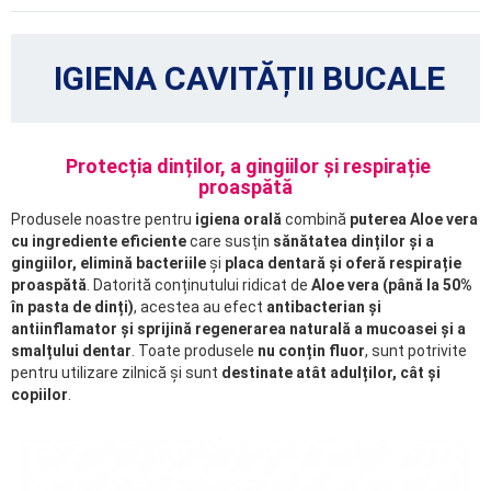
IGIENA CAVITĂȚII BUCALE
Protecția dinților, a gingiilor și respirație
proaspătă
Produsele noastre pentru
igiena orală
combină
puterea Aloe vera
cu ingrediente eficiente
care susțin
sănătatea dinților și a
gingiilor, elimină bacteriile
și
placa dentară și oferă respirație
proaspătă
. Datorită conținutului ridicat de
Aloe vera (până la 50%
în pasta de dinți)
, acestea au efect
antibacterian și
antiinflamator și sprijină regenerarea naturală a mucoasei și a
smalțului dentar
. Toate produsele
nu conțin fluor
, sunt potrivite
pentru utilizare zilnică și sunt
destinate atât adulților, cât și
copiilor
.