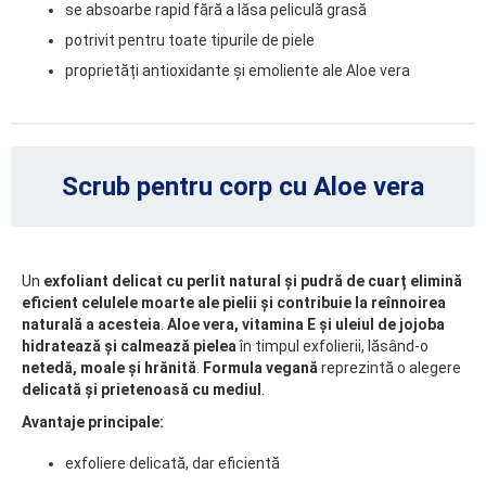
se absoarbe rapid fără a lăsa peliculă grasă
potrivit pentru toate tipurile de piele
proprietăți antioxidante și emoliente ale Aloe vera
Scrub pentru corp cu Aloe vera
Un
exfoliant delicat cu perlit natural și pudră de cuarț elimină
eficient celulele moarte ale pielii și contribuie la reînnoirea
naturală a acesteia
.
Aloe vera, vitamina E și uleiul de jojoba
hidratează și calmează pielea
în timpul exfolierii, lăsând-o
netedă, moale și hrănită
.
Formula vegană
reprezintă o alegere
delicată și prietenoasă cu mediul
.
Avantaje principale:
exfoliere delicată, dar eficientă