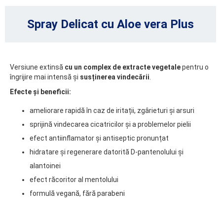
Spray Delicat cu Aloe vera Plus
Versiune extinsă
cu un complex de extracte
vegetale
pentru o
îngrijire mai intensă și
susținerea vindecării
.
Efecte și beneficii:
ameliorare rapidă în caz de iritații, zgârieturi și arsuri
sprijină vindecarea cicatricilor și a problemelor pielii
efect antiinflamator și antiseptic pronunțat
hidratare și regenerare datorită D-pantenolului și
alantoinei
efect răcoritor al mentolului
formulă vegană, fără parabeni