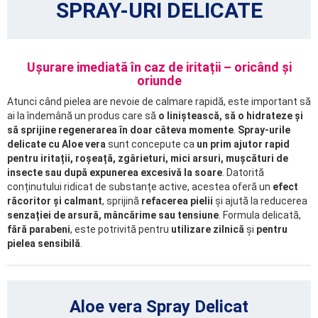
SPRAY-URI DELICATE
Ușurare imediată în caz de iritații – oricând și
oriunde
Atunci când pielea are nevoie de calmare rapidă, este important să
ai la îndemână un produs care să
o liniștească, să o hidrateze și
să sprijine regenerarea în doar câteva momente
.
Spray-urile
delicate cu Aloe vera
sunt concepute ca
un prim ajutor rapid
pentru iritații, roșeață, zgârieturi, mici arsuri, mușcături de
insecte sau după expunerea excesivă la soare
. Datorită
conținutului ridicat de substanțe active, acestea oferă un
efect
răcoritor și calmant
, sprijină
refacerea pielii
și ajută la reducerea
senzației de arsură, mâncărime sau tensiune
. Formula delicată,
fără parabeni
, este potrivită pentru
utilizare zilnică
și
pentru
pielea sensibilă
.
Aloe vera Spray Delicat