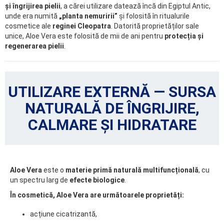
și îngrijirea pielii
, a cărei utilizare datează încă din Egiptul Antic,
unde era numită
„planta nemuririi”
și folosită în ritualurile
cosmetice ale
reginei Cleopatra
. Datorită proprietăților sale
unice, Aloe Vera este folosită de mii de ani pentru
protecția și
regenerarea pielii
.
UTILIZARE EXTERNĂ — SURSA
NATURALĂ DE ÎNGRIJIRE,
CALMARE ȘI HIDRATARE
Aloe Vera
este o
materie primă naturală multifuncțională
, cu
un spectru larg de
efecte biologice
.
În cosmetică, Aloe Vera are următoarele proprietăți:
acțiune cicatrizantă,