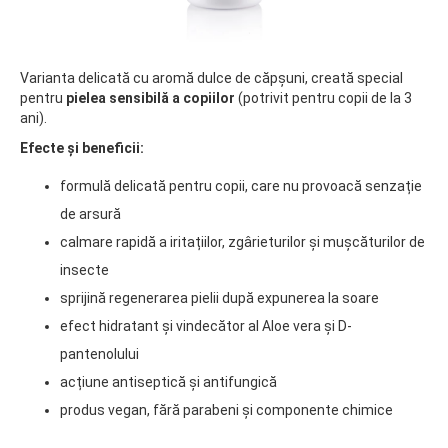
Varianta delicată cu aromă dulce de căpșuni, creată special
pentru
pielea sensibilă a copiilor
(potrivit pentru copii de la 3
ani).
Efecte și beneficii:
formulă delicată pentru copii, care nu provoacă senzație
de arsură
calmare rapidă a iritațiilor, zgârieturilor și mușcăturilor de
insecte
sprijină regenerarea pielii după expunerea la soare
efect hidratant și vindecător al Aloe vera și D-
pantenolului
acțiune antiseptică și antifungică
produs vegan, fără parabeni și componente chimice