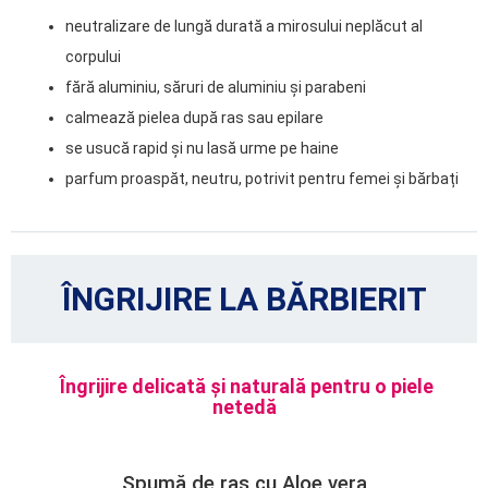
neutralizare de lungă durată a mirosului neplăcut al
corpului
fără aluminiu, săruri de aluminiu și parabeni
calmează pielea după ras sau epilare
se usucă rapid și nu lasă urme pe haine
parfum proaspăt, neutru, potrivit pentru femei și bărbați
ÎNGRIJIRE LA BĂRBIERIT
Îngrijire delicată și naturală pentru o piele
netedă
Spumă de ras cu Aloe vera