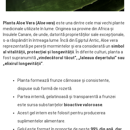
Planta Aloe Vera (
Aloe vera
)
este una dintre cele mai vechi plante
medicinale utilizate în lume. Originea sa provine din Africa și
Insulele Canare, de unde, datorită proprietăților sale excepționale,
s-a răspândit în întreaga lume. Încă din Egiptul Antic, Aloe vera
reprezentată pe pereții mormintelor și era considerată un
simbol
al vitalității, protecției și longevității
. În diferite culturi, planta a
fost supranumită
„vindecătorul tăcut”, „laleaua deșertului” sau
„elixirul longevității”
.
Planta formează frunze cărnoase și consistente,
dispuse sub formă de rozetă.
Partea internă, gelatinoasă și transparentă a frunzei
este sursa substanțelor
bioactive valoroase
.
Acest gel intern este folosit pentru producerea
suplimentelor alimentare.
Gelul este format în proporție de peste
99% din apă, dar