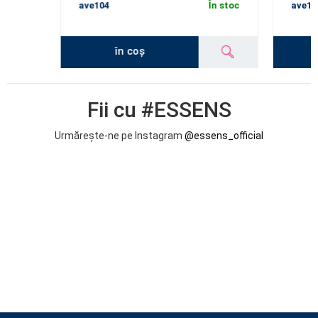
ave104
În stoc
ave10
în coș
Fii cu #ESSENS
Urmărește-ne pe Instagram
@essens_official