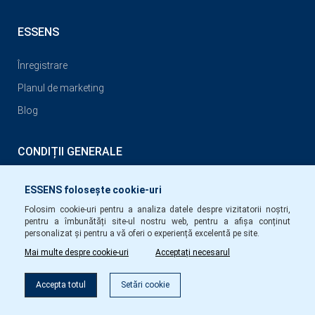
ESSENS
Înregistrare
Planul de marketing
Blog
CONDIȚII GENERALE
Condiții pentru plata comisioanelor către membrii Clubului
ESSENS folosește cookie-uri
ESSENS
Folosim cookie-uri pentru a analiza datele despre vizitatorii noștri,
Condiții generale pentru prezentările tipărite, prezentările
pentru a îmbunătăți site-ul nostru web, pentru a afișa conținut
personalizat și pentru a vă oferi o experiență excelentă pe site.
Termeni și condiții
Mai multe despre cookie-uri
Acceptați necesarul
Terms and Conditions
Accepta totul
Setări cookie
Conditions for commission payments to members of ESSENS
Club