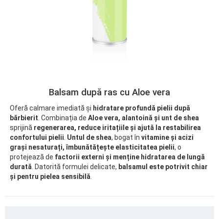
Balsam după ras cu Aloe vera
Oferă calmare imediată și
hidratare profundă pielii după
bărbierit
. Combinația de
Aloe vera, alantoină și unt de shea
sprijină
regenerarea, reduce iritațiile
și ajută la restabilirea
confortului pielii
.
Untul de shea
, bogat în
vitamine și acizi
grași nesaturați, îmbunătățește elasticitatea pielii
, o
protejează de
factorii externi și menține hidratarea de lungă
durată
. Datorită formulei delicate,
balsamul este potrivit chiar
și pentru pielea sensibilă
.