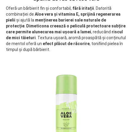
Oferă un bărbierit fin și confortabil,
fără iritații
. Datorită
combinației de
Aloe vera și vitamina E, sprijină regenerarea
pielii
și ajută la
menținerea barierei sale naturale de
protecție
.
Dimeticona creează o peliculă protectoare subțire
care permite alunecarea mai ușoară a lamei
, reducând
riscul
de mici tăieturi
. Textura ușoară, aromă proaspătă și conținutul
de mentol oferă un
efect plăcut de răcorire
, tonifiind pielea în
timpul și după bărbierit.