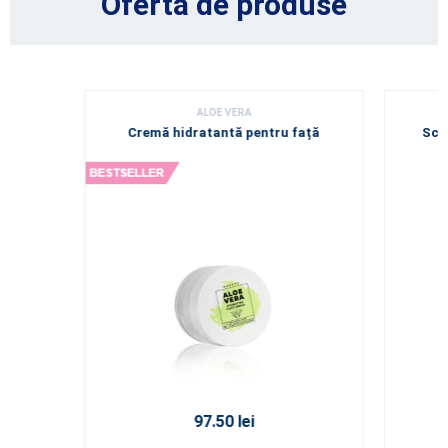
Oferta de produse
ALOE VERA
Cremă hidratantă pentru față
Scr
97.50 lei