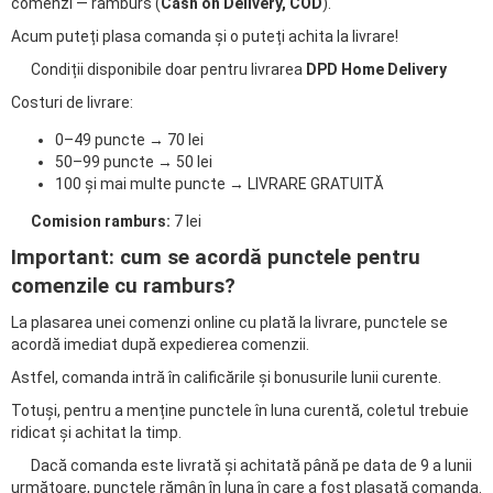
comenzi — ramburs (
Cash on Delivery, COD
).
Acum puteți plasa comanda și o puteți achita la livrare!
Condiții disponibile doar pentru livrarea
DPD Home Delivery
Costuri de livrare:
0–49 puncte → 70 lei
50–99 puncte → 50 lei
100 și mai multe puncte → LIVRARE GRATUITĂ
Comision ramburs:
7 lei
Important: cum se acordă punctele pentru
comenzile cu ramburs?
La plasarea unei comenzi online cu plată la livrare, punctele se
acordă imediat după expedierea comenzii.
Astfel, comanda intră în calificările și bonusurile lunii curente.
Totuși, pentru a menține punctele în luna curentă, coletul trebuie
ridicat și achitat la timp.
Dacă comanda este livrată și achitată până pe data de 9 a lunii
următoare, punctele rămân în luna în care a fost plasată comanda.