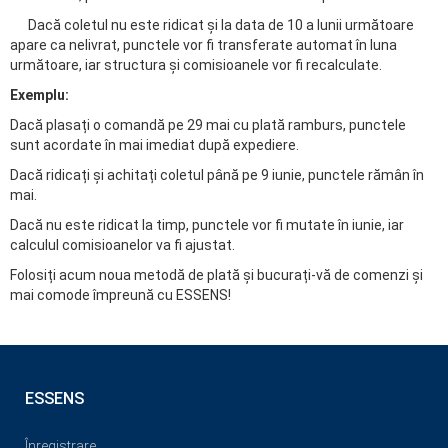
Dacă coletul nu este ridicat și la data de 10 a lunii următoare
apare ca nelivrat, punctele vor fi transferate automat în luna
următoare, iar structura și comisioanele vor fi recalculate.
Exemplu:
Dacă plasați o comandă pe 29 mai cu plată ramburs, punctele
sunt acordate în mai imediat după expediere.
Dacă ridicați și achitați coletul până pe 9 iunie, punctele rămân în
mai.
Dacă nu este ridicat la timp, punctele vor fi mutate în iunie, iar
calculul comisioanelor va fi ajustat.
Folosiți acum noua metodă de plată și bucurați-vă de comenzi și
mai comode împreună cu ESSENS!
ESSENS
Înregistrare