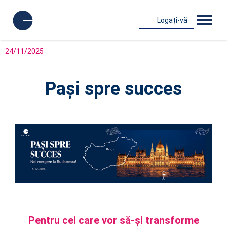
Logați-vă
24/11/2025
Pași spre succes
Pentru cei care vor să-și transforme