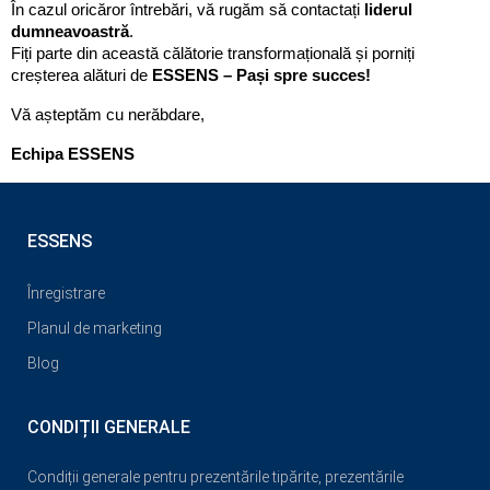
În cazul oricăror întrebări, vă rugăm să contactați 
liderul 
dumneavoastră
.
Fiți parte din această călătorie transformațională și porniți 
creșterea alături de
 ESSENS – Pași spre succes!
Vă așteptăm cu nerăbdare,
Echipa ESSENS
ESSENS
Înregistrare
Planul de marketing
Blog
CONDIȚII GENERALE
Condiții generale pentru prezentările tipărite, prezentările