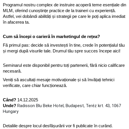
Programul nostru complex de instruire acoperă teme esențiale din 
MLM, oferind cunoștințe practice de la traineri cu experiență. 
Astfel, vei dobândi abilități și strategii pe care le poți aplica imediat 
în afacerea ta.
Cum să începi o carieră în marketingul de rețea?
Fă primul pas: decide să investești în tine, crede în potențialul tău 
și mergi după visurile tale. Drumul tău spre succes începe aici!
Seminarul este disponibil pentru toți partenerii, fără nicio calificare 
necesară.
Veniți să ascultați mesaje motivaționale și să învățați tehnici 
verificate, care chiar funcționează.
Când?
 14.12.2025
Radisson Blu Beke Hotel, Budapest, Teréz krt. 43, 1067
Unde? 
Hungary
Detaliile despre locul desfășurării vor fi publicate în curând.