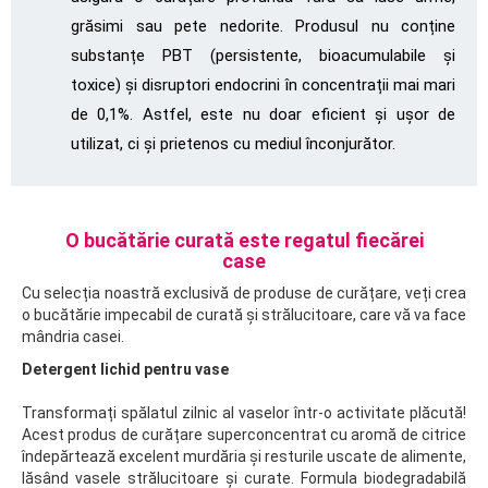
grăsimi sau pete nedorite. Produsul nu conține
substanțe PBT (persistente, bioacumulabile și
toxice) și disruptori endocrini în concentrații mai mari
de 0,1%. Astfel, este nu doar eficient și ușor de
utilizat, ci și prietenos cu mediul înconjurător.
O bucătărie curată este regatul fiecărei
case
Cu selecția noastră exclusivă de produse de curățare, veți crea
o bucătărie impecabil de curată și strălucitoare, care vă va face
mândria casei.
Detergent lichid pentru vase
Transformați spălatul zilnic al vaselor într-o activitate plăcută!
Acest produs de curățare superconcentrat cu aromă de citrice
îndepărtează excelent murdăria și resturile uscate de alimente,
lăsând vasele strălucitoare și curate. Formula biodegradabilă