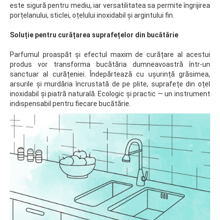
este sigură pentru mediu, iar versatilitatea sa permite îngrijirea
porțelanului, sticlei, oțelului inoxidabil și argintului fin.
Soluție pentru curățarea suprafețelor din bucătărie
Parfumul proaspăt și efectul maxim de curățare al acestui
produs vor transforma bucătăria dumneavoastră într-un
sanctuar al curățeniei. Îndepărtează cu ușurință grăsimea,
arsurile și murdăria încrustată de pe plite, suprafețe din oțel
inoxidabil și piatră naturală. Ecologic și practic — un instrument
indispensabil pentru fiecare bucătărie.