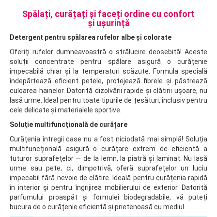
Spălați, curățați și faceți ordine cu confort
și ușurință
Detergent pentru spălarea rufelor albe și colorate
Oferiți rufelor dumneavoastră o strălucire deosebită! Aceste
soluții concentrate pentru spălare asigură o curățenie
impecabilă chiar și la temperaturi scăzute. Formula specială
îndepărtează eficient petele, protejează fibrele și păstrează
culoarea hainelor. Datorită dizolvării rapide și clătirii ușoare, nu
lasă urme. Ideal pentru toate tipurile de țesături, inclusiv pentru
cele delicate și materialele sportive.
Soluție multifuncțională de curățare
Curățenia întregii case nu a fost niciodată mai simplă! Soluția
multifuncțională asigură o curățare extrem de eficientă a
tuturor suprafețelor — de la lemn, la piatră și laminat. Nu lasă
urme sau pete, ci, dimpotrivă, oferă suprafețelor un luciu
impecabil fără nevoie de clătire. Ideală pentru curățenia rapidă
în interior și pentru îngrijirea mobilierului de exterior. Datorită
parfumului proaspăt și formulei biodegradabile, vă puteți
bucura de o curățenie eficientă și prietenoasă cu mediul.