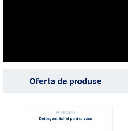
Oferta de produse
HOME CLEAN
Detergent lichid pentru vase
D