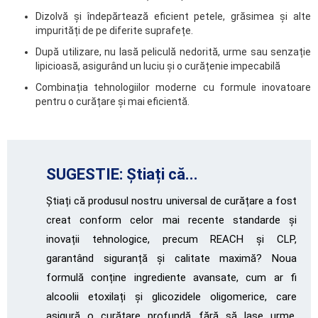
Dizolvă și îndepărtează eficient petele, grăsimea și alte
impurități de pe diferite suprafețe.
După utilizare, nu lasă peliculă nedorită, urme sau senzație
lipicioasă, asigurând un luciu și o curățenie impecabilă
Combinația tehnologiilor moderne cu formule inovatoare
pentru o curățare și mai eficientă.
SUGESTIE: Știați că...
Știați că produsul nostru universal de curățare a fost
creat conform celor mai recente standarde și
inovații tehnologice, precum REACH și CLP,
garantând siguranță și calitate maximă? Noua
formulă conține ingrediente avansate, cum ar fi
alcoolii etoxilați și glicozidele oligomerice, care
asigură o curățare profundă fără să lase urme,