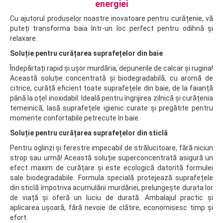
energiei
Cu ajutorul produselor noastre inovatoare pentru curățenie, vă
puteți transforma baia într-un loc perfect pentru odihnă și
relaxare.
Soluție pentru curățarea suprafețelor din baie
Îndepărtați rapid și ușor murdăria, depunerile de calcar și rugina!
Această soluție concentrată și biodegradabilă, cu aromă de
citrice, curăță eficient toate suprafețele din baie, de la faianță
până la oțel inoxidabil. Ideală pentru îngrijirea zilnică și curățenia
temeinică, lasă suprafețele igienic curate și pregătite pentru
momente confortabile petrecute în baie.
Soluție pentru curățarea suprafețelor din sticlă
Pentru oglinzi și ferestre impecabil de strălucitoare, fără niciun
strop sau urmă! Această soluție superconcentrată asigură un
efect maxim de curățare și este ecologică datorită formulei
sale biodegradabile. Formula specială protejează suprafețele
din sticlă împotriva acumulării murdăriei, prelungește durata lor
de viață și oferă un luciu de durată. Ambalajul practic și
aplicarea ușoară, fără nevoie de clătire, economisesc timp și
efort.