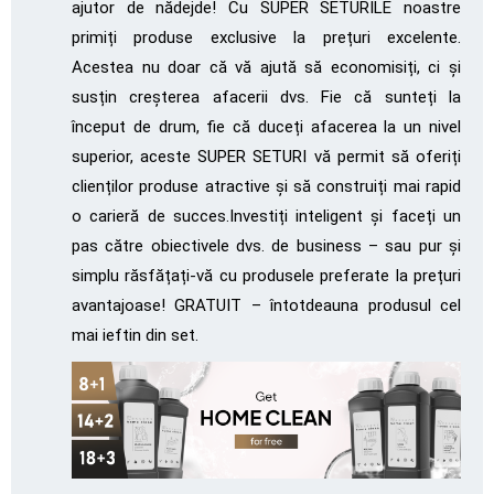
ajutor de nădejde! Cu SUPER SETURILE noastre
primiți produse exclusive la prețuri excelente.
Acestea nu doar că vă ajută să economisiți, ci și
susțin creșterea afacerii dvs. Fie că sunteți la
început de drum, fie că duceți afacerea la un nivel
superior, aceste SUPER SETURI vă permit să oferiți
clienților produse atractive și să construiți mai rapid
o carieră de succes.Investiți inteligent și faceți un
pas către obiectivele dvs. de business – sau pur și
simplu răsfățați-vă cu produsele preferate la prețuri
avantajoase! GRATUIT – întotdeauna produsul cel
mai ieftin din set.