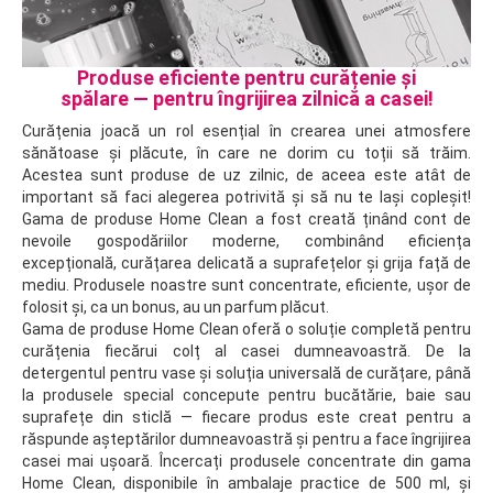
Produse eficiente pentru curățenie și
spălare — pentru îngrijirea zilnică a casei!
Curățenia joacă un rol esențial în crearea unei atmosfere
sănătoase și plăcute, în care ne dorim cu toții să trăim.
Acestea sunt produse de uz zilnic, de aceea este atât de
important să faci alegerea potrivită și să nu te lași copleșit!
Gama de produse Home Clean a fost creată ținând cont de
nevoile gospodăriilor moderne, combinând eficiența
excepțională, curățarea delicată a suprafețelor și grija față de
mediu. Produsele noastre sunt concentrate, eficiente, ușor de
folosit și, ca un bonus, au un parfum plăcut.
Gama de produse Home Clean oferă o soluție completă pentru
curățenia fiecărui colț al casei dumneavoastră. De la
detergentul pentru vase și soluția universală de curățare, până
la produsele special concepute pentru bucătărie, baie sau
suprafețe din sticlă — fiecare produs este creat pentru a
răspunde așteptărilor dumneavoastră și pentru a face îngrijirea
casei mai ușoară. Încercați produsele concentrate din gama
Home Clean, disponibile în ambalaje practice de 500 ml, și