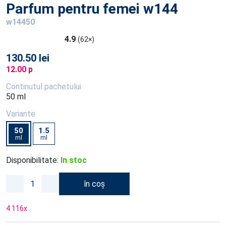
Parfum pentru femei w144
w14450
4.9
(62×)
130.50 lei
12.00 p
Continutul pachetului
50 ml
Variante
50
1.5
ml
ml
Disponibilitate:
In stoc
în coș
4 116
x